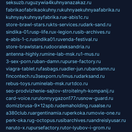
seksuzb.ru
guzywia4kuhnyanazakaz.ru
fabrikaofabrikaokuhny.ru
kuhnyaekuhnyaafabrika.ru
kuhnyaykuhnyayfabrika.ru
e-abis1c.ru
store-brawl-stars.ru
kts-services.ru
dark-sand.ru
sindika-01.ru
sp-life.ru
x-legion.ru
sib-archives.ru
e-abis-1-c.ru
sindika01.ru
venda-festival.ru
store-brawlstars.ru
dooraleksandria.ru
antenna-highly.ru
mine-lab-msk.ru
1-mus.ru
3-sex-porn.ru
ban-damn.ru
purse-factory.ru
viagra-tablet.ru
fasbags.ru
adler-jun.ru
bandamn.ru
fincontech.ru
3sexporn.ru
1mus.ru
darksand.ru
rebus-toys.ru
minelab-msk.ru
rtdco.ru
seo-prodvizhenie-sajtov-stroitelnyh-kompanij.ru
card-voice.ru
rulonnyygazon177.ru
snow-guard.ru
domizbrusa-9x12spb.ru
demaholding.ru
aalse.ru
a380club.ru
argentinamia.ru
perkoka.ru
movie-one.ru
perk-oka.ru
g-octopus.ru
sibarchives.ru
andreislyusar.ru
naruto-x.ru
pursefactory.ru
tor-lyubov-i-grom.ru