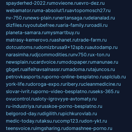
spayderhed-2022.ru
movieone.ru
evro-dez.ru
webamator.ru
ma-absolut1.ru
avtopomosch27.ru
nv-750.ru
news-plain.ru
nertansaga.ru
delanalad.ru
dizfiles.ru
youtubefree.ru
aria-family.ru
roadli.ru
planeta-samara.ru
mysmartbuy.ru
matrasy-kemerovo.ru
ashanet.ru
trade-farm.ru
dotcustoms.ru
domizbrusa9x12spb.ru
autodamp.ru
narasimha.ru
djcommodities.ru
nv750.ru
x-ton.ru
newsplain.ru
cardvoice.ru
modopaper.ru
manunae.ru
gbget.ru
alfeihavsalnassr.ru
madoma.ru
tajuncos.ru
petrovkasports.ru
porno-online-besplatno.ru
splclub.ru
york-life.ru
doroga-expo.ru
ribery.ru
cleanmedicine.ru
slovar-ivrit.ru
porno-video-besplatno.ru
seks-365.ru
ovucontrol.ru
sloty-igrovyye-avtomaty.ru
ru-industriya.ru
russkoe-porno-besplatno.ru
belgorod-day.ru
digilith.ru
pichkurovlab.ru
medic-today.ru
taksu.ru
comp123.ru
don-ykt.ru
teensvoice.ru
imgsharing.ru
domashnee-porno.ru