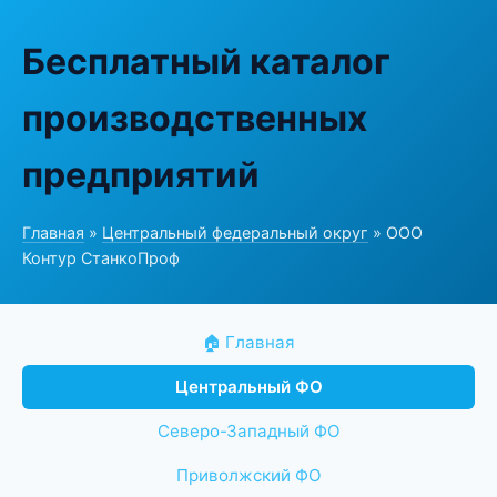
Бесплатный каталог
производственных
предприятий
Главная
»
Центральный федеральный округ
» ООО
Контур СтанкоПроф
🏠 Главная
Центральный ФО
Северо-Западный ФО
Приволжский ФО