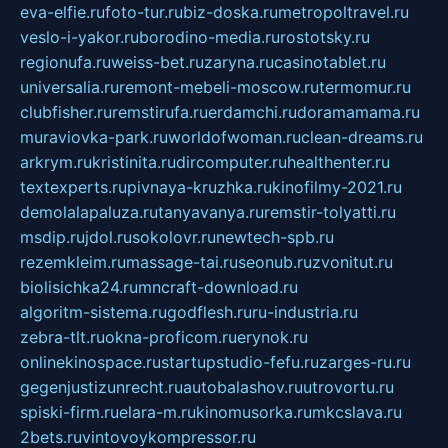
eva-elfie.ru
foto-tur.ru
biz-doska.ru
metropoltravel.ru
veslo-i-yakor.ru
borodino-media.ru
rostotsky.ru
regionufa.ru
weiss-bet.ru
zaryna.ru
casinotablet.ru
universalia.ru
remont-mebeli-moscow.ru
termomur.ru
clubfisher.ru
remstirufa.ru
erdamchi.ru
doramamama.ru
muraviovka-park.ru
worldofwoman.ru
clean-dreams.ru
arkrym.ru
kristinita.ru
dircomputer.ru
healthenter.ru
textexperts.ru
pivnaya-kruzhka.ru
kinofilmy-2021.ru
demolalapaluza.ru
tanyavanya.ru
remstir-tolyatti.ru
msdip.ru
jdol.ru
sokolovr.ru
newtech-spb.ru
rezemkleim.ru
massage-tai.ru
seonub.ru
zvonitut.ru
biolisichka24.ru
mncraft-download.ru
algoritm-sistema.ru
godflesh.ru
ru-industria.ru
zebra-tlt.ru
okna-proficom.ru
erynok.ru
onlinekinospace.ru
startupstudio-fefu.ru
zarges-ru.ru
gegenjustizunrecht.ru
autobalashov.ru
utrovortu.ru
spiski-firm.ru
elara-m.ru
kinomusorka.ru
mkcslava.ru
2bets.ru
vintovoykompressor.ru