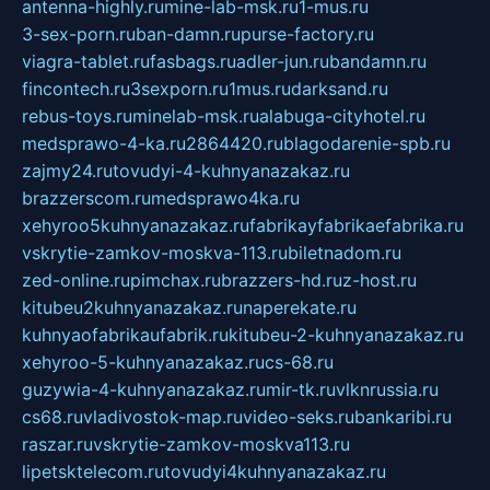
antenna-highly.ru
mine-lab-msk.ru
1-mus.ru
3-sex-porn.ru
ban-damn.ru
purse-factory.ru
viagra-tablet.ru
fasbags.ru
adler-jun.ru
bandamn.ru
fincontech.ru
3sexporn.ru
1mus.ru
darksand.ru
rebus-toys.ru
minelab-msk.ru
alabuga-cityhotel.ru
medsprawo-4-ka.ru
2864420.ru
blagodarenie-spb.ru
zajmy24.ru
tovudyi-4-kuhnyanazakaz.ru
brazzerscom.ru
medsprawo4ka.ru
xehyroo5kuhnyanazakaz.ru
fabrikayfabrikaefabrika.ru
vskrytie-zamkov-moskva-113.ru
biletnadom.ru
zed-online.ru
pimchax.ru
brazzers-hd.ru
z-host.ru
kitubeu2kuhnyanazakaz.ru
naperekate.ru
kuhnyaofabrikaufabrik.ru
kitubeu-2-kuhnyanazakaz.ru
xehyroo-5-kuhnyanazakaz.ru
cs-68.ru
guzywia-4-kuhnyanazakaz.ru
mir-tk.ru
vlknrussia.ru
cs68.ru
vladivostok-map.ru
video-seks.ru
bankaribi.ru
raszar.ru
vskrytie-zamkov-moskva113.ru
lipetsktelecom.ru
tovudyi4kuhnyanazakaz.ru