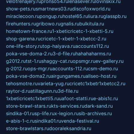
velotrenajery.ru
pronso54.ru
lenasever.ru
lovinskix.ru
show-pets.ru
smartnews03.ru
discofoxworld.ru
miraclecoon.ru
pongup.ru
hostel65.ru
liura.ru
glasspb.ru
firehunters.ru
gribowo.ru
gnalis.ru
bulkitula.ru
hometown-france.ru
1-xbeticricetc-1-xbetti-5.ru
shop-garena.ru
cricetc-1-xbetr-1-xbetcc-2.ru
one-life-story.ru
top-halyava.ru
accounts112.ru
poka-vse-doma-2.ru
3-d-file.ru
hahahaharms.ru
g2012.ru
tst-1.ru
shaggy-cat.ru
opsmgr.ru
ev-gallery.ru
g-2012.ru
ops-mgr.ru
accounts-112.ru
csm-demo.ru
poka-vse-doma2.ru
airgungames.ru
allseo-host.ru
tehosmotre.ru
varieta-yug.ru
cricetc1xbetr1xbetcc2.ru
raytor-d.ru
atillagunn.ru
3d-file.ru
1xbeticricetc1xbetti5.ru
uafoot-statti.ru
e-abis1c.ru
store-brawl-stars.ru
kts-services.ru
dark-sand.ru
sindika-01.ru
sp-life.ru
x-legion.ru
sib-archives.ru
e-abis-1-c.ru
sindika01.ru
venda-festival.ru
store-brawlstars.ru
dooraleksandria.ru