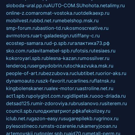
sloboda-ural.pp.ru
AUTO-COM.SU
hohota.net
alimy.ru
online-z.com
aromat-vostoka.ru
otdelkaexp.ru
mobilvest.ru
bbd.net.ru
mebelshop.msk.ru
smp-forum.ru
bastion-td.ru
kosmoscreative.ru
avrmotors.ru
art-galadesign.ru
tiffany-c.ru
ecostep-samara.ru
d-p.spb.ru
галактика73.рф
sko.com.ru
davitamebel-spb.ru
fotsis.ru
tesiaes.ru
kokoroyari.spb.ru
blesna-kazan.ru
mossilver.ru
lenderoq.ru
sergeydobrin.ru
tochkazvuka.msk.ru
people-of-art.ru
bezzubova.ru
clubtibet.ru
orior-aks.ru
dynamoauto.ru
szk-favorit.ru
carlines.ru
flatnsk.ru
kingbolenskaner.ru
alex-motor.ru
astroline.net.ru
act1.spb.ru
polyglot.com.ru
gidlipetsk.ru
ooo-driada.ru
detsad125.ru
mir-zdoroviya.ru
bruslanovo.ru
siterem.ru
council.spb.ru
лодкипатриот.рф
kafekolizey.ru
iclub.net.ru
gazon-easy.ru
sugarepilekb.ru
grinox.ru
pylesostineco.ru
msts-ozarenie.ru
kameryjooan.ru
artemovskij.ru
dopler.spb.ru
aid70.ru
metall-perm.ru