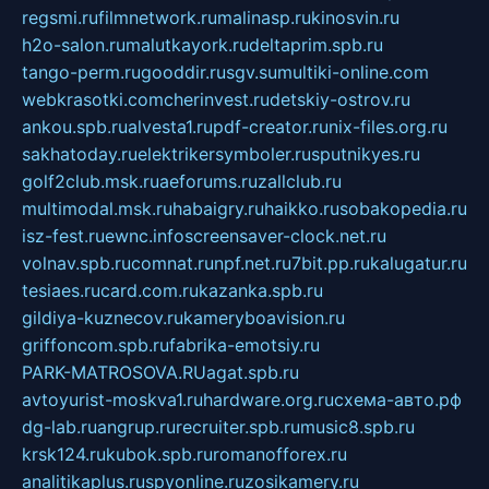
regsmi.ru
filmnetwork.ru
malinasp.ru
kinosvin.ru
h2o-salon.ru
malutkayork.ru
deltaprim.spb.ru
tango-perm.ru
gooddir.ru
sgv.su
multiki-online.com
webkrasotki.com
cherinvest.ru
detskiy-ostrov.ru
ankou.spb.ru
alvesta1.ru
pdf-creator.ru
nix-files.org.ru
sakhatoday.ru
elektrikersymboler.ru
sputnikyes.ru
golf2club.msk.ru
aeforums.ru
zallclub.ru
multimodal.msk.ru
habaigry.ru
haikko.ru
sobakopedia.ru
isz-fest.ru
ewnc.info
screensaver-clock.net.ru
volnav.spb.ru
comnat.ru
npf.net.ru
7bit.pp.ru
kalugatur.ru
tesiaes.ru
card.com.ru
kazanka.spb.ru
gildiya-kuznecov.ru
kameryboavision.ru
griffoncom.spb.ru
fabrika-emotsiy.ru
PARK-MATROSOVA.RU
agat.spb.ru
avtoyurist-moskva1.ru
hardware.org.ru
схема-авто.рф
dg-lab.ru
angrup.ru
recruiter.spb.ru
music8.spb.ru
krsk124.ru
kubok.spb.ru
romanofforex.ru
analitikaplus.ru
spyonline.ru
zosikamery.ru