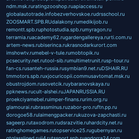
ndm.msk.ru
ratingzooshop.ru
apiaccess.ru
globalautotrade.info
bezverhovskoe.ru
drsschool.ru
ZOOSMART.SPB.RU
dalakony.ru
medikijob.ru
remontt.spb.ru
photostudia.spb.ru
myragon.ru
terramia.ru
academy62.ru
gardengallereya.ru
rti.com.ru
artem-news.ru
biserinca.ru
krasnodarkurort.com
imshowtv.ru
mebel-v-tule.ru
mobtopik.ru
pcsecurity.net.ru
tool-sib.ru
multimetrunit.ru
sp-tour.ru
fan-cs.ru
santeh-russia.ru
symbian9.net.ru
DSHAIR.RU
tmmotors.spb.ru
xjocuricopii.com
musavtomat.msk.ru
obustrojdom.ru
sovetcik.ru
ybaranovskaya.ru
ppknews.ru
cult-alshei.ru
JAPANRUSSIA.RU
proekciyamebel.ru
imper-finans.ru
rim.org.ru
glamourai.ru
brassminus.ru
zabor-pro.ru
ftn.pp.ru
dorogoe58.ru
laimengpacker.ru
kuzova-zapchasti.ru
sageerp.ru
taxodrom.ru
dsrazvitie.ru
hardcity.net.ru
ratinghomegames.ru
topservice25.ru
gubernyan.ru
gtglasslined.ru
ii4.ru
tssport.spb.ru
andorra24.com