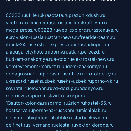
03223.ru
ufille.ru
krasotata.ru
prazdnikdushi.ru
veetbox.ru
cinemapost.ru
ciam-fr.ru
kraft-you.ru
mega-press.ru
03223.ru
web-explore.ru
rastenuya.ru
eurovision-russia.ru
strah-news.ru
freeride-team.ru
itrack-24.ru
sexshopexpress.ru
autostudiopro.ru
alabuga-cityhotel.ru
pornv.ru
atlantpereezd.ru
bud-em-znakomye.ru
a-cdc.ru
elektrostal-news.ru
korolevremont-market.ru
budem-znakomye.ru
oooagrosnab.ru
fpodaso.ru
emfire.ru
pro-otdelky.ru
ukrasotki.ru
seksuzbek.ru
seks-uzbek.ru
porno-vk.ru
sovratili.ru
olecoon.ru
vd-dosug.ru
adonyev.ru
rbc-news.ru
porno-skvirt.ru
krospr.ru
13autor-kolonka.ru
sormol.ru
2rich.ru
hostel-65.ru
hostserve.ru
porno-na-russkom.ru
mishinlab.ru
neznobi.ru
bigfatcc.ru
habble.ru
starbucksvia.ru
delfinet.ru
silvernano.ru
elestal.ru
vektor-doroga.ru