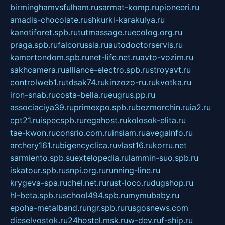
birminghamvsfulham.ru
sarmat-komp.ru
pioneeri.ru
amadis-chocolate.ru
shkurki-karakulya.ru
kanotiforet.spb.ru
tutmassage.ru
ecolog.org.ru
praga.spb.ru
falcorussia.ru
autodoctorservis.ru
kamertondom.spb.ru
net-life.net.ru
avto-vozim.ru
sakhcamera.ru
alliance-electro.spb.ru
stroyavt.ru
controlweb1.ru
tdsak74.ru
kinzozo-ru.ru
kvotka.ru
iron-snab.ru
costa-bella.ru
eugrus.pp.ru
associaciya39.ru
primexpo.spb.ru
bezmorchin.ru
ia2.ru
cpt21.ru
ispecspb.ru
regahost.ru
kolosok-elita.ru
tae-kwon.ru
consrio.com.ru
insiam.ru
avegainfo.ru
archery161.ru
bigencyclica.ru
vlast16.ru
korru.net
sarmiento.spb.su
extelopedia.ru
lammin-suo.spb.ru
iskatour.spb.ru
snpi.org.ru
running-line.ru
krygeva-spa.ru
chel.net.ru
rust-loco.ru
dugshop.ru
hl-beta.spb.ru
school494.spb.ru
mymubaby.ru
epoha-metalband.ru
ngr.spb.ru
rusgosnews.com
dieselvostok.ru
24hostel.msk.ru
w-dev.ru
f-ship.ru