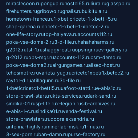
miraclecoon.ru
pongup.ru
hostel65.ru
liura.ru
glasspb.ru
firehunters.ru
gribowo.ru
gnalis.ru
bulkitula.ru
hometown-france.ru
1-xbeticricetc-1-xbetti-5.ru
shop-garena.ru
cricetc-1-xbetr-1-xbetcc-2.ru
one-life-story.ru
top-halyava.ru
accounts112.ru
poka-vse-doma-2.ru
3-d-file.ru
hahahaharms.ru
g2012.ru
tst-1.ru
shaggy-cat.ru
opsmgr.ru
ev-gallery.ru
g-2012.ru
ops-mgr.ru
accounts-112.ru
csm-demo.ru
poka-vse-doma2.ru
airgungames.ru
allseo-host.ru
tehosmotre.ru
varieta-yug.ru
cricetc1xbetr1xbetcc2.ru
raytor-d.ru
atillagunn.ru
3d-file.ru
1xbeticricetc1xbetti5.ru
uafoot-statti.ru
e-abis1c.ru
store-brawl-stars.ru
kts-services.ru
dark-sand.ru
sindika-01.ru
sp-life.ru
x-legion.ru
sib-archives.ru
e-abis-1-c.ru
sindika01.ru
venda-festival.ru
store-brawlstars.ru
dooraleksandria.ru
antenna-highly.ru
mine-lab-msk.ru
1-mus.ru
3-sex-porn.ru
ban-damn.ru
purse-factory.ru