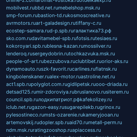
online-z.com
aromat-vostoka.ru
otdelkaexp.ru
mobilvest.ru
bbd.net.ru
mebelshop.msk.ru
smp-forum.ru
bastion-td.ru
kosmoscreative.ru
avrmotors.ru
art-galadesign.ru
tiffany-c.ru
ecostep-samara.ru
d-p.spb.ru
галактика73.рф
sko.com.ru
davitamebel-spb.ru
fotsis.ru
tesiaes.ru
kokoroyari.spb.ru
blesna-kazan.ru
mossilver.ru
lenderoq.ru
sergeydobrin.ru
tochkazvuka.msk.ru
people-of-art.ru
bezzubova.ru
clubtibet.ru
orior-aks.ru
dynamoauto.ru
szk-favorit.ru
carlines.ru
flatnsk.ru
kingbolenskaner.ru
alex-motor.ru
astroline.net.ru
act1.spb.ru
polyglot.com.ru
gidlipetsk.ru
ooo-driada.ru
detsad125.ru
mir-zdoroviya.ru
bruslanovo.ru
siterem.ru
council.spb.ru
лодкипатриот.рф
kafekolizey.ru
iclub.net.ru
gazon-easy.ru
sugarepilekb.ru
grinox.ru
pylesostineco.ru
msts-ozarenie.ru
kameryjooan.ru
artemovskij.ru
dopler.spb.ru
aid70.ru
metall-perm.ru
ndm.msk.ru
ratingzooshop.ru
apiaccess.ru