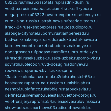
03223.ru
ufille.ru
krasotata.ru
prazdnikdushi.ru
veetbox.ru
cinemapost.ru
ciam-fr.ru
kraft-you.ru
mega-press.ru
03223.ru
web-explore.ru
rastenuya.ru
eurovision-russia.ru
strah-news.ru
freeride-team.ru
itrack-24.ru
sexshopexpress.ru
autostudiopro.ru
alabuga-cityhotel.ru
pornv.ru
atlantpereezd.ru
bud-em-znakomye.ru
a-cdc.ru
elektrostal-news.ru
korolevremont-market.ru
budem-znakomye.ru
oooagrosnab.ru
fpodaso.ru
emfire.ru
pro-otdelky.ru
ukrasotki.ru
seksuzbek.ru
seks-uzbek.ru
porno-vk.ru
sovratili.ru
olecoon.ru
vd-dosug.ru
adonyev.ru
rbc-news.ru
porno-skvirt.ru
krospr.ru
13autor-kolonka.ru
sormol.ru
2rich.ru
hostel-65.ru
hostserve.ru
porno-na-russkom.ru
mishinlab.ru
neznobi.ru
bigfatcc.ru
habble.ru
starbucksvia.ru
delfinet.ru
silvernano.ru
elestal.ru
vektor-doroga.ru
velotrenajery.ru
pronso54.ru
lenasever.ru
lovinskix.ru
show-pets.ru
smartnews03.ru
discofoxworld.ru