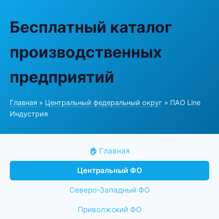
Бесплатный каталог
производственных
предприятий
Главная
»
Центральный федеральный округ
» ПАО Line
Индустрия
🏠 Главная
Центральный ФО
Северо-Западный ФО
Приволжский ФО