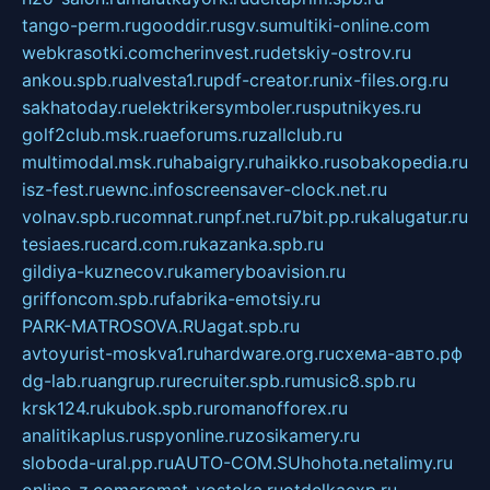
tango-perm.ru
gooddir.ru
sgv.su
multiki-online.com
webkrasotki.com
cherinvest.ru
detskiy-ostrov.ru
ankou.spb.ru
alvesta1.ru
pdf-creator.ru
nix-files.org.ru
sakhatoday.ru
elektrikersymboler.ru
sputnikyes.ru
golf2club.msk.ru
aeforums.ru
zallclub.ru
multimodal.msk.ru
habaigry.ru
haikko.ru
sobakopedia.ru
isz-fest.ru
ewnc.info
screensaver-clock.net.ru
volnav.spb.ru
comnat.ru
npf.net.ru
7bit.pp.ru
kalugatur.ru
tesiaes.ru
card.com.ru
kazanka.spb.ru
gildiya-kuznecov.ru
kameryboavision.ru
griffoncom.spb.ru
fabrika-emotsiy.ru
PARK-MATROSOVA.RU
agat.spb.ru
avtoyurist-moskva1.ru
hardware.org.ru
схема-авто.рф
dg-lab.ru
angrup.ru
recruiter.spb.ru
music8.spb.ru
krsk124.ru
kubok.spb.ru
romanofforex.ru
analitikaplus.ru
spyonline.ru
zosikamery.ru
sloboda-ural.pp.ru
AUTO-COM.SU
hohota.net
alimy.ru