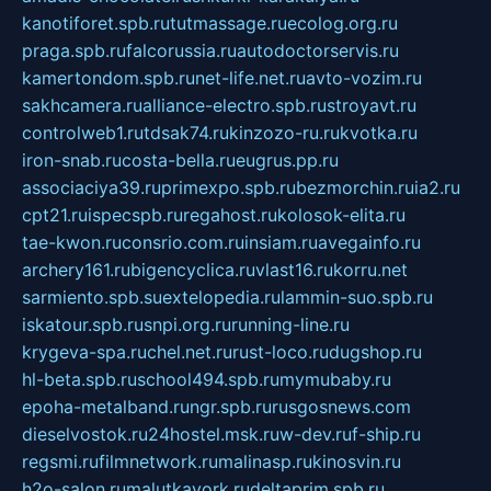
kanotiforet.spb.ru
tutmassage.ru
ecolog.org.ru
praga.spb.ru
falcorussia.ru
autodoctorservis.ru
kamertondom.spb.ru
net-life.net.ru
avto-vozim.ru
sakhcamera.ru
alliance-electro.spb.ru
stroyavt.ru
controlweb1.ru
tdsak74.ru
kinzozo-ru.ru
kvotka.ru
iron-snab.ru
costa-bella.ru
eugrus.pp.ru
associaciya39.ru
primexpo.spb.ru
bezmorchin.ru
ia2.ru
cpt21.ru
ispecspb.ru
regahost.ru
kolosok-elita.ru
tae-kwon.ru
consrio.com.ru
insiam.ru
avegainfo.ru
archery161.ru
bigencyclica.ru
vlast16.ru
korru.net
sarmiento.spb.su
extelopedia.ru
lammin-suo.spb.ru
iskatour.spb.ru
snpi.org.ru
running-line.ru
krygeva-spa.ru
chel.net.ru
rust-loco.ru
dugshop.ru
hl-beta.spb.ru
school494.spb.ru
mymubaby.ru
epoha-metalband.ru
ngr.spb.ru
rusgosnews.com
dieselvostok.ru
24hostel.msk.ru
w-dev.ru
f-ship.ru
regsmi.ru
filmnetwork.ru
malinasp.ru
kinosvin.ru
h2o-salon.ru
malutkayork.ru
deltaprim.spb.ru