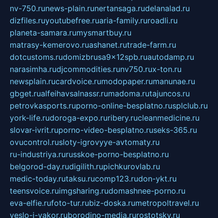
nv-750.ru
news-plain.ru
nertansaga.ru
delanalad.ru
dizfiles.ru
youtubefree.ru
aria-family.ru
roadli.ru
planeta-samara.ru
mysmartbuy.ru
matrasy-kemerovo.ru
ashanet.ru
trade-farm.ru
dotcustoms.ru
domizbrusa9x12spb.ru
autodamp.ru
narasimha.ru
djcommodities.ru
nv750.ru
x-ton.ru
newsplain.ru
cardvoice.ru
modopaper.ru
manunae.ru
gbget.ru
alfeihavsalnassr.ru
madoma.ru
tajuncos.ru
petrovkasports.ru
porno-online-besplatno.ru
splclub.ru
york-life.ru
doroga-expo.ru
ribery.ru
cleanmedicine.ru
slovar-ivrit.ru
porno-video-besplatno.ru
seks-365.ru
ovucontrol.ru
sloty-igrovyye-avtomaty.ru
ru-industriya.ru
russkoe-porno-besplatno.ru
belgorod-day.ru
digilith.ru
pichkurovlab.ru
medic-today.ru
taksu.ru
comp123.ru
don-ykt.ru
teensvoice.ru
imgsharing.ru
domashnee-porno.ru
eva-elfie.ru
foto-tur.ru
biz-doska.ru
metropoltravel.ru
veslo-i-yakor.ru
borodino-media.ru
rostotsky.ru