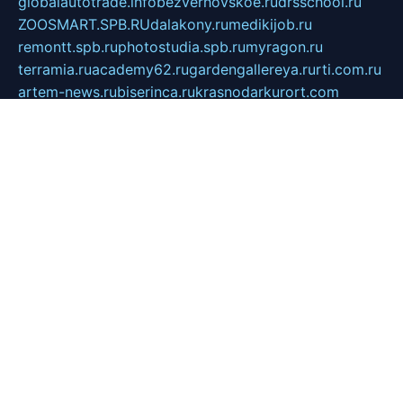
globalautotrade.info
bezverhovskoe.ru
drsschool.ru
ZOOSMART.SPB.RU
dalakony.ru
medikijob.ru
remontt.spb.ru
photostudia.spb.ru
myragon.ru
terramia.ru
academy62.ru
gardengallereya.ru
rti.com.ru
artem-news.ru
biserinca.ru
krasnodarkurort.com
imshowtv.ru
mebel-v-tule.ru
mobtopik.ru
pcsecurity.net.ru
tool-sib.ru
multimetrunit.ru
sp-tour.ru
fan-cs.ru
santeh-russia.ru
symbian9.net.ru
DSHAIR.RU
tmmotors.spb.ru
xjocuricopii.com
musavtomat.msk.ru
obustrojdom.ru
sovetcik.ru
ybaranovskaya.ru
ppknews.ru
cult-alshei.ru
JAPANRUSSIA.RU
proekciyamebel.ru
imper-finans.ru
rim.org.ru
glamourai.ru
brassminus.ru
zabor-pro.ru
ftn.pp.ru
dorogoe58.ru
laimengpacker.ru
kuzova-zapchasti.ru
sageerp.ru
taxodrom.ru
dsrazvitie.ru
hardcity.net.ru
ratinghomegames.ru
topservice25.ru
gubernyan.ru
gtglasslined.ru
ii4.ru
tssport.spb.ru
andorra24.com
blackwallstreet.ru
oboimos.ru
optim-doors.com.ru