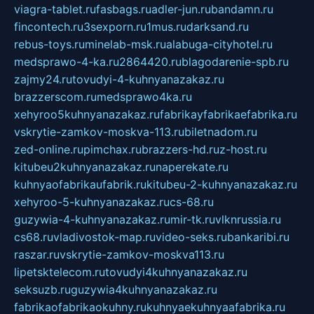
viagra-tablet.ru
fasbags.ru
adler-jun.ru
bandamn.ru
fincontech.ru
3sexporn.ru
1mus.ru
darksand.ru
rebus-toys.ru
minelab-msk.ru
alabuga-cityhotel.ru
medsprawo-4-ka.ru
2864420.ru
blagodarenie-spb.ru
zajmy24.ru
tovudyi-4-kuhnyanazakaz.ru
brazzerscom.ru
medsprawo4ka.ru
xehyroo5kuhnyanazakaz.ru
fabrikayfabrikaefabrika.ru
vskrytie-zamkov-moskva-113.ru
biletnadom.ru
zed-online.ru
pimchax.ru
brazzers-hd.ru
z-host.ru
kitubeu2kuhnyanazakaz.ru
naperekate.ru
kuhnyaofabrikaufabrik.ru
kitubeu-2-kuhnyanazakaz.ru
xehyroo-5-kuhnyanazakaz.ru
cs-68.ru
guzywia-4-kuhnyanazakaz.ru
mir-tk.ru
vlknrussia.ru
cs68.ru
vladivostok-map.ru
video-seks.ru
bankaribi.ru
raszar.ru
vskrytie-zamkov-moskva113.ru
lipetsktelecom.ru
tovudyi4kuhnyanazakaz.ru
seksuzb.ru
guzywia4kuhnyanazakaz.ru
fabrikaofabrikaokuhny.ru
kuhnyaekuhnyaafabrika.ru