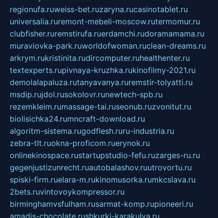
regionufa.ru
weiss-bet.ru
zaryna.ru
casinotablet.ru
universalia.ru
remont-mebeli-moscow.ru
termomur.ru
clubfisher.ru
remstirufa.ru
erdamchi.ru
doramamama.ru
muraviovka-park.ru
worldofwoman.ru
clean-dreams.ru
arkrym.ru
kristinita.ru
dircomputer.ru
healthenter.ru
textexperts.ru
pivnaya-kruzhka.ru
kinofilmy-2021.ru
demolalapaluza.ru
tanyavanya.ru
remstir-tolyatti.ru
msdip.ru
jdol.ru
sokolovr.ru
newtech-spb.ru
rezemkleim.ru
massage-tai.ru
seonub.ru
zvonitut.ru
biolisichka24.ru
mncraft-download.ru
algoritm-sistema.ru
godflesh.ru
ru-industria.ru
zebra-tlt.ru
okna-proficom.ru
erynok.ru
onlinekinospace.ru
startupstudio-fefu.ru
zarges-ru.ru
gegenjustizunrecht.ru
autobalashov.ru
utrovortu.ru
spiski-firm.ru
elara-m.ru
kinomusorka.ru
mkcslava.ru
2bets.ru
vintovoykompressor.ru
birminghamvsfulham.ru
sarmat-komp.ru
pioneeri.ru
amadis-chocolate.ru
shkurki-karakulya.ru