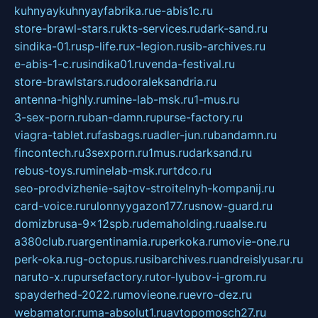
kuhnyaykuhnyayfabrika.ru
e-abis1c.ru
store-brawl-stars.ru
kts-services.ru
dark-sand.ru
sindika-01.ru
sp-life.ru
x-legion.ru
sib-archives.ru
e-abis-1-c.ru
sindika01.ru
venda-festival.ru
store-brawlstars.ru
dooraleksandria.ru
antenna-highly.ru
mine-lab-msk.ru
1-mus.ru
3-sex-porn.ru
ban-damn.ru
purse-factory.ru
viagra-tablet.ru
fasbags.ru
adler-jun.ru
bandamn.ru
fincontech.ru
3sexporn.ru
1mus.ru
darksand.ru
rebus-toys.ru
minelab-msk.ru
rtdco.ru
seo-prodvizhenie-sajtov-stroitelnyh-kompanij.ru
card-voice.ru
rulonnyygazon177.ru
snow-guard.ru
domizbrusa-9x12spb.ru
demaholding.ru
aalse.ru
a380club.ru
argentinamia.ru
perkoka.ru
movie-one.ru
perk-oka.ru
g-octopus.ru
sibarchives.ru
andreislyusar.ru
naruto-x.ru
pursefactory.ru
tor-lyubov-i-grom.ru
spayderhed-2022.ru
movieone.ru
evro-dez.ru
webamator.ru
ma-absolut1.ru
avtopomosch27.ru