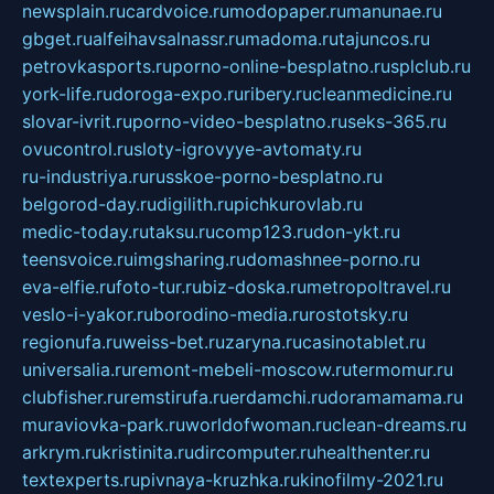
newsplain.ru
cardvoice.ru
modopaper.ru
manunae.ru
gbget.ru
alfeihavsalnassr.ru
madoma.ru
tajuncos.ru
petrovkasports.ru
porno-online-besplatno.ru
splclub.ru
york-life.ru
doroga-expo.ru
ribery.ru
cleanmedicine.ru
slovar-ivrit.ru
porno-video-besplatno.ru
seks-365.ru
ovucontrol.ru
sloty-igrovyye-avtomaty.ru
ru-industriya.ru
russkoe-porno-besplatno.ru
belgorod-day.ru
digilith.ru
pichkurovlab.ru
medic-today.ru
taksu.ru
comp123.ru
don-ykt.ru
teensvoice.ru
imgsharing.ru
domashnee-porno.ru
eva-elfie.ru
foto-tur.ru
biz-doska.ru
metropoltravel.ru
veslo-i-yakor.ru
borodino-media.ru
rostotsky.ru
regionufa.ru
weiss-bet.ru
zaryna.ru
casinotablet.ru
universalia.ru
remont-mebeli-moscow.ru
termomur.ru
clubfisher.ru
remstirufa.ru
erdamchi.ru
doramamama.ru
muraviovka-park.ru
worldofwoman.ru
clean-dreams.ru
arkrym.ru
kristinita.ru
dircomputer.ru
healthenter.ru
textexperts.ru
pivnaya-kruzhka.ru
kinofilmy-2021.ru