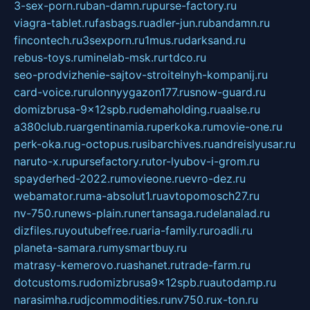
3-sex-porn.ru
ban-damn.ru
purse-factory.ru
viagra-tablet.ru
fasbags.ru
adler-jun.ru
bandamn.ru
fincontech.ru
3sexporn.ru
1mus.ru
darksand.ru
rebus-toys.ru
minelab-msk.ru
rtdco.ru
seo-prodvizhenie-sajtov-stroitelnyh-kompanij.ru
card-voice.ru
rulonnyygazon177.ru
snow-guard.ru
domizbrusa-9x12spb.ru
demaholding.ru
aalse.ru
a380club.ru
argentinamia.ru
perkoka.ru
movie-one.ru
perk-oka.ru
g-octopus.ru
sibarchives.ru
andreislyusar.ru
naruto-x.ru
pursefactory.ru
tor-lyubov-i-grom.ru
spayderhed-2022.ru
movieone.ru
evro-dez.ru
webamator.ru
ma-absolut1.ru
avtopomosch27.ru
nv-750.ru
news-plain.ru
nertansaga.ru
delanalad.ru
dizfiles.ru
youtubefree.ru
aria-family.ru
roadli.ru
planeta-samara.ru
mysmartbuy.ru
matrasy-kemerovo.ru
ashanet.ru
trade-farm.ru
dotcustoms.ru
domizbrusa9x12spb.ru
autodamp.ru
narasimha.ru
djcommodities.ru
nv750.ru
x-ton.ru