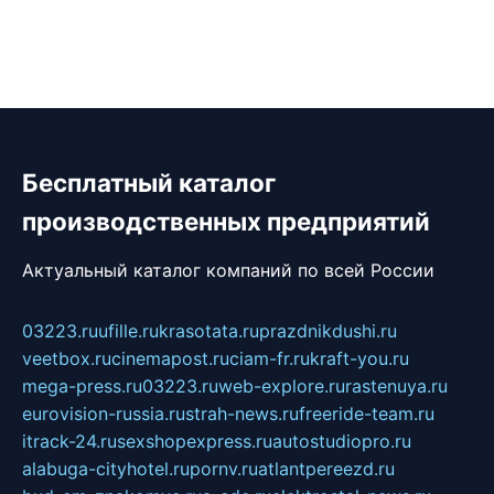
Бесплатный каталог
производственных предприятий
Актуальный каталог компаний по всей России
03223.ru
ufille.ru
krasotata.ru
prazdnikdushi.ru
veetbox.ru
cinemapost.ru
ciam-fr.ru
kraft-you.ru
mega-press.ru
03223.ru
web-explore.ru
rastenuya.ru
eurovision-russia.ru
strah-news.ru
freeride-team.ru
itrack-24.ru
sexshopexpress.ru
autostudiopro.ru
alabuga-cityhotel.ru
pornv.ru
atlantpereezd.ru