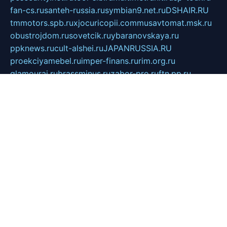
fan-cs.ru
santeh-russia.ru
symbian9.net.ru
DSHAIR.RU
tmmotors.spb.ru
xjocuricopii.com
musavtomat.msk.ru
obustrojdom.ru
sovetcik.ru
ybaranovskaya.ru
ppknews.ru
cult-alshei.ru
JAPANRUSSIA.RU
proekciyamebel.ru
imper-finans.ru
rim.org.ru
glamourai.ru
brassminus.ru
zabor-pro.ru
ftn.pp.ru
dorogoe58.ru
laimengpacker.ru
kuzova-zapchasti.ru
sageerp.ru
taxodrom.ru
dsrazvitie.ru
hardcity.net.ru
ratinghomegames.ru
topservice25.ru
gubernyan.ru
gtglasslined.ru
ii4.ru
tssport.spb.ru
andorra24.com
blackwallstreet.ru
oboimos.ru
optim-doors.com.ru
ikuch.ru
nycr.org.ru
npa21.ru
vremya-ch.spb.ru
desert000.ru
ivtorgi.ru
ifiori.ru
catalog-statei.ru
dcv.org.ru
spetsmaster174.ru
ipkameryhiseeu.ru
dum26.ru
ruspol.spb.ru
fr-opendp.ru
kam-solnyshko.ru
cheyenne-arapaho.ru
sevzapmetal.spb.ru
ted-lapidus.spb.ru
parasite-eliminator.ru
sigma-complete.ru
modernworld.ru
dama-moda.ru