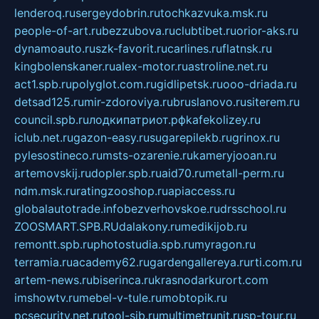
lenderoq.ru
sergeydobrin.ru
tochkazvuka.msk.ru
people-of-art.ru
bezzubova.ru
clubtibet.ru
orior-aks.ru
dynamoauto.ru
szk-favorit.ru
carlines.ru
flatnsk.ru
kingbolenskaner.ru
alex-motor.ru
astroline.net.ru
act1.spb.ru
polyglot.com.ru
gidlipetsk.ru
ooo-driada.ru
detsad125.ru
mir-zdoroviya.ru
bruslanovo.ru
siterem.ru
council.spb.ru
лодкипатриот.рф
kafekolizey.ru
iclub.net.ru
gazon-easy.ru
sugarepilekb.ru
grinox.ru
pylesostineco.ru
msts-ozarenie.ru
kameryjooan.ru
artemovskij.ru
dopler.spb.ru
aid70.ru
metall-perm.ru
ndm.msk.ru
ratingzooshop.ru
apiaccess.ru
globalautotrade.info
bezverhovskoe.ru
drsschool.ru
ZOOSMART.SPB.RU
dalakony.ru
medikijob.ru
remontt.spb.ru
photostudia.spb.ru
myragon.ru
terramia.ru
academy62.ru
gardengallereya.ru
rti.com.ru
artem-news.ru
biserinca.ru
krasnodarkurort.com
imshowtv.ru
mebel-v-tule.ru
mobtopik.ru
pcsecurity.net.ru
tool-sib.ru
multimetrunit.ru
sp-tour.ru