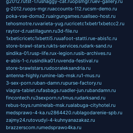
g2012.ru
tst-1.ru
shaggy-cat.ru
opsmgr.ru
ev-gallery.ru
g-2012.ru
ops-mgr.ru
accounts-112.ru
csm-demo.ru
poka-vse-doma2.ru
airgungames.ru
allseo-host.ru
tehosmotre.ru
varieta-yug.ru
cricetc1xbetr1xbetcc2.ru
raytor-d.ru
atillagunn.ru
3d-file.ru
1xbeticricetc1xbetti5.ru
uafoot-statti.ru
e-abis1c.ru
store-brawl-stars.ru
kts-services.ru
dark-sand.ru
sindika-01.ru
sp-life.ru
x-legion.ru
sib-archives.ru
e-abis-1-c.ru
sindika01.ru
venda-festival.ru
store-brawlstars.ru
dooraleksandria.ru
antenna-highly.ru
mine-lab-msk.ru
1-mus.ru
3-sex-porn.ru
ban-damn.ru
purse-factory.ru
viagra-tablet.ru
fasbags.ru
adler-jun.ru
bandamn.ru
fincontech.ru
3sexporn.ru
1mus.ru
darksand.ru
rebus-toys.ru
minelab-msk.ru
alabuga-cityhotel.ru
medsprawo-4-ka.ru
2864420.ru
blagodarenie-spb.ru
zajmy24.ru
tovudyi-4-kuhnyanazakaz.ru
brazzerscom.ru
medsprawo4ka.ru