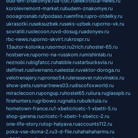
bud-em-znakomye.ru
a-cdc.ru
elektrostal-news.ru
korolevremont-market.ru
budem-znakomye.ru
oooagrosnab.ru
fpodaso.ru
emfire.ru
pro-otdelky.ru
ukrasotki.ru
seksuzbek.ru
seks-uzbek.ru
porno-vk.ru
sovratili.ru
olecoon.ru
vd-dosug.ru
adonyev.ru
rbc-news.ru
porno-skvirt.ru
krospr.ru
13autor-kolonka.ru
sormol.ru
2rich.ru
hostel-65.ru
hostserve.ru
porno-na-russkom.ru
mishinlab.ru
neznobi.ru
bigfatcc.ru
habble.ru
starbucksvia.ru
delfinet.ru
silvernano.ru
elestal.ru
vektor-doroga.ru
velotrenajery.ru
pronso54.ru
lenasever.ru
lovinskix.ru
show-pets.ru
smartnews03.ru
discofoxworld.ru
miraclecoon.ru
pongup.ru
hostel65.ru
liura.ru
glasspb.ru
firehunters.ru
gribowo.ru
gnalis.ru
bulkitula.ru
hometown-france.ru
1-xbeticricetc-1-xbetti-5.ru
shop-garena.ru
cricetc-1-xbetr-1-xbetcc-2.ru
one-life-story.ru
top-halyava.ru
accounts112.ru
poka-vse-doma-2.ru
3-d-file.ru
hahahaharms.ru