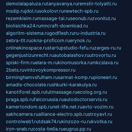
demolalapaluza.ru
tanyavanya.ru
remstir-tolyatti.ru
msdip.ru
jdol.ru
sokolovr.ru
newtech-spb.ru
rezemkleim.ru
massage-tai.ru
seonub.ru
zvonitut.ru
biolisichka24.ru
mncraft-download.ru
algoritm-sistema.ru
godflesh.ru
ru-industria.ru
zebra-tlt.ru
okna-proficom.ru
erynok.ru
onlinekinospace.ru
startupstudio-fefu.ru
zarges-ru.ru
gegenjustizunrecht.ru
autobalashov.ru
utrovortu.ru
spiski-firm.ru
elara-m.ru
kinomusorka.ru
mkcslava.ru
2bets.ru
vintovoykompressor.ru
birminghamvsfulham.ru
sarmat-komp.ru
pioneeri.ru
amadis-chocolate.ru
shkurki-karakulya.ru
kanotiforet.spb.ru
tutmassage.ru
ecolog.org.ru
praga.spb.ru
falcorussia.ru
autodoctorservis.ru
kamertondom.spb.ru
net-life.net.ru
avto-vozim.ru
sakhcamera.ru
alliance-electro.spb.ru
stroyavt.ru
controlweb1.ru
tdsak74.ru
kinzozo-ru.ru
kvotka.ru
iron-snab.ru
costa-bella.ru
eugrus.pp.ru