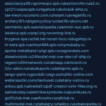
associaciya39.ru
primexpo.spb.ru
bezmorchin.ru
ia2.ru
cpt21.ru
ispecspb.ru
regahost.ru
kolosok-elita.ru
tae-kwon.ru
consrio.com.ru
insiam.ru
avegainfo.ru
archery161.ru
bigencyclica.ru
vlast16.ru
korru.net
sarmiento.spb.su
extelopedia.ru
lammin-suo.spb.ru
iskatour.spb.ru
snpi.org.ru
running-line.ru
krygeva-spa.ru
chel.net.ru
rust-loco.ru
dugshop.ru
hl-beta.spb.ru
school494.spb.ru
mymubaby.ru
epoha-metalband.ru
ngr.spb.ru
rusgosnews.com
dieselvostok.ru
24hostel.msk.ru
w-dev.ru
f-ship.ru
regsmi.ru
filmnetwork.ru
malinasp.ru
kinosvin.ru
h2o-salon.ru
malutkayork.ru
deltaprim.spb.ru
tango-perm.ru
gooddir.ru
sgv.su
multiki-online.com
webkrasotki.com
cherinvest.ru
detskiy-ostrov.ru
ankou.spb.ru
alvesta1.ru
pdf-creator.ru
nix-files.org.ru
sakhatoday.ru
elektrikersymboler.ru
sputnikyes.ru
golf2club.msk.ru
aeforums.ru
zallclub.ru
multimodal.msk.ru
habaigry.ru
haikko.ru
sobakopedia.ru