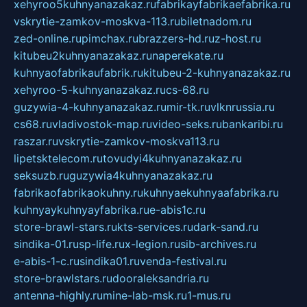
xehyroo5kuhnyanazakaz.ru
fabrikayfabrikaefabrika.ru
vskrytie-zamkov-moskva-113.ru
biletnadom.ru
zed-online.ru
pimchax.ru
brazzers-hd.ru
z-host.ru
kitubeu2kuhnyanazakaz.ru
naperekate.ru
kuhnyaofabrikaufabrik.ru
kitubeu-2-kuhnyanazakaz.ru
xehyroo-5-kuhnyanazakaz.ru
cs-68.ru
guzywia-4-kuhnyanazakaz.ru
mir-tk.ru
vlknrussia.ru
cs68.ru
vladivostok-map.ru
video-seks.ru
bankaribi.ru
raszar.ru
vskrytie-zamkov-moskva113.ru
lipetsktelecom.ru
tovudyi4kuhnyanazakaz.ru
seksuzb.ru
guzywia4kuhnyanazakaz.ru
fabrikaofabrikaokuhny.ru
kuhnyaekuhnyaafabrika.ru
kuhnyaykuhnyayfabrika.ru
e-abis1c.ru
store-brawl-stars.ru
kts-services.ru
dark-sand.ru
sindika-01.ru
sp-life.ru
x-legion.ru
sib-archives.ru
e-abis-1-c.ru
sindika01.ru
venda-festival.ru
store-brawlstars.ru
dooraleksandria.ru
antenna-highly.ru
mine-lab-msk.ru
1-mus.ru