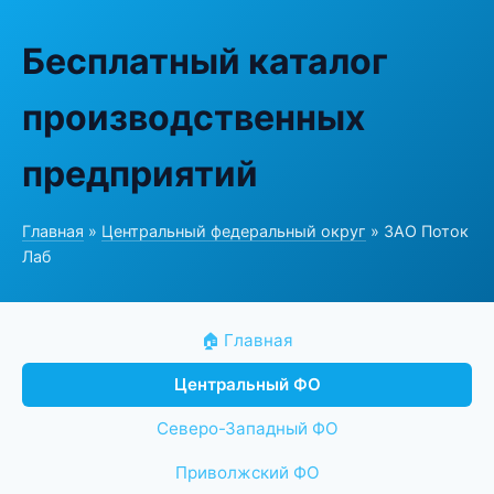
Бесплатный каталог
производственных
предприятий
Главная
»
Центральный федеральный округ
» ЗАО Поток
Лаб
🏠 Главная
Центральный ФО
Северо-Западный ФО
Приволжский ФО