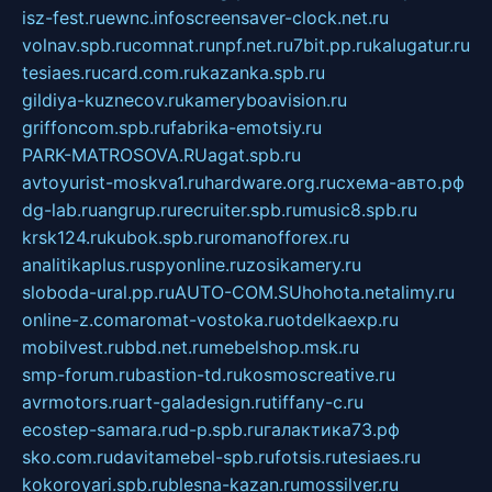
isz-fest.ru
ewnc.info
screensaver-clock.net.ru
volnav.spb.ru
comnat.ru
npf.net.ru
7bit.pp.ru
kalugatur.ru
tesiaes.ru
card.com.ru
kazanka.spb.ru
gildiya-kuznecov.ru
kameryboavision.ru
griffoncom.spb.ru
fabrika-emotsiy.ru
PARK-MATROSOVA.RU
agat.spb.ru
avtoyurist-moskva1.ru
hardware.org.ru
схема-авто.рф
dg-lab.ru
angrup.ru
recruiter.spb.ru
music8.spb.ru
krsk124.ru
kubok.spb.ru
romanofforex.ru
analitikaplus.ru
spyonline.ru
zosikamery.ru
sloboda-ural.pp.ru
AUTO-COM.SU
hohota.net
alimy.ru
online-z.com
aromat-vostoka.ru
otdelkaexp.ru
mobilvest.ru
bbd.net.ru
mebelshop.msk.ru
smp-forum.ru
bastion-td.ru
kosmoscreative.ru
avrmotors.ru
art-galadesign.ru
tiffany-c.ru
ecostep-samara.ru
d-p.spb.ru
галактика73.рф
sko.com.ru
davitamebel-spb.ru
fotsis.ru
tesiaes.ru
kokoroyari.spb.ru
blesna-kazan.ru
mossilver.ru