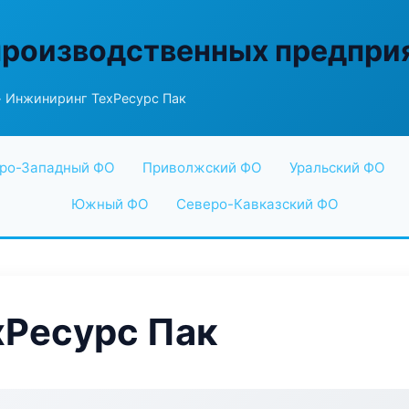
производственных предпри
 Инжиниринг ТехРесурс Пак
ро-Западный ФО
Приволжский ФО
Уральский ФО
Южный ФО
Северо-Кавказский ФО
хРесурс Пак