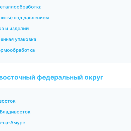
металлообработка
литьё под давлением
ов и изделий
енная упаковка
термообработка
евосточный федеральный округ
восток
 Владивосток
к-на-Амуре