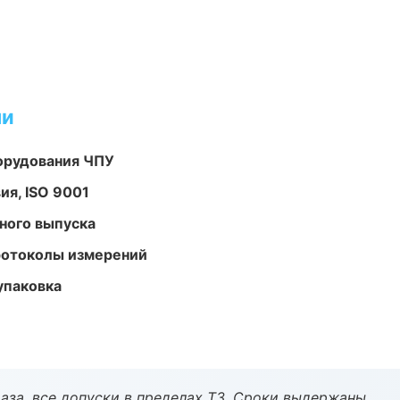
ми
орудования ЧПУ
ия, ISO 9001
ного выпуска
ротоколы измерений
упаковка
аза, все допуски в пределах ТЗ. Сроки выдержаны.