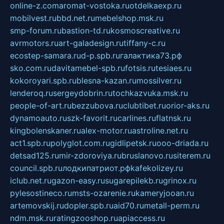
online-z.com
aromat-vostoka.ru
otdelkaexp.ru
mobilvest.ru
bbd.net.ru
mebelshop.msk.ru
smp-forum.ru
bastion-td.ru
kosmoscreative.ru
avrmotors.ru
art-galadesign.ru
tiffany-c.ru
ecostep-samara.ru
d-p.spb.ru
галактика73.рф
sko.com.ru
davitamebel-spb.ru
fotsis.ru
tesiaes.ru
kokoroyari.spb.ru
blesna-kazan.ru
mossilver.ru
lenderoq.ru
sergeydobrin.ru
tochkazvuka.msk.ru
people-of-art.ru
bezzubova.ru
clubtibet.ru
orior-aks.ru
dynamoauto.ru
szk-favorit.ru
carlines.ru
flatnsk.ru
kingbolenskaner.ru
alex-motor.ru
astroline.net.ru
act1.spb.ru
polyglot.com.ru
gidlipetsk.ru
ooo-driada.ru
detsad125.ru
mir-zdoroviya.ru
bruslanovo.ru
siterem.ru
council.spb.ru
лодкипатриот.рф
kafekolizey.ru
iclub.net.ru
gazon-easy.ru
sugarepilekb.ru
grinox.ru
pylesostineco.ru
msts-ozarenie.ru
kameryjooan.ru
artemovskij.ru
dopler.spb.ru
aid70.ru
metall-perm.ru
ndm.msk.ru
ratingzooshop.ru
apiaccess.ru