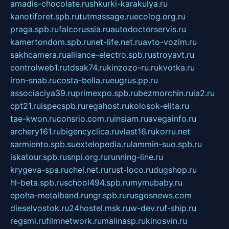
amadis-chocolate.ru
shkurki-karakulya.ru
kanotiforet.spb.ru
tutmassage.ru
ecolog.org.ru
praga.spb.ru
falcorussia.ru
autodoctorservis.ru
kamertondom.spb.ru
net-life.net.ru
avto-vozim.ru
sakhcamera.ru
alliance-electro.spb.ru
stroyavt.ru
controlweb1.ru
tdsak74.ru
kinzozo-ru.ru
kvotka.ru
iron-snab.ru
costa-bella.ru
eugrus.pp.ru
associaciya39.ru
primexpo.spb.ru
bezmorchin.ru
ia2.ru
cpt21.ru
ispecspb.ru
regahost.ru
kolosok-elita.ru
tae-kwon.ru
consrio.com.ru
insiam.ru
avegainfo.ru
archery161.ru
bigencyclica.ru
vlast16.ru
korru.net
sarmiento.spb.su
extelopedia.ru
lammin-suo.spb.ru
iskatour.spb.ru
snpi.org.ru
running-line.ru
krygeva-spa.ru
chel.net.ru
rust-loco.ru
dugshop.ru
hl-beta.spb.ru
school494.spb.ru
mymubaby.ru
epoha-metalband.ru
ngr.spb.ru
rusgosnews.com
dieselvostok.ru
24hostel.msk.ru
w-dev.ru
f-ship.ru
regsmi.ru
filmnetwork.ru
malinasp.ru
kinosvin.ru