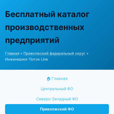
Бесплатный каталог
производственных
предприятий
Главная
»
Приволжский федеральный округ
»
Инжиниринг Поток Line
🏠 Главная
Центральный ФО
Северо-Западный ФО
Приволжский ФО