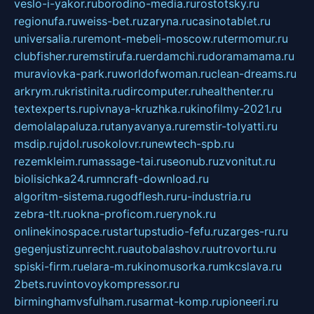
veslo-i-yakor.ru
borodino-media.ru
rostotsky.ru
regionufa.ru
weiss-bet.ru
zaryna.ru
casinotablet.ru
universalia.ru
remont-mebeli-moscow.ru
termomur.ru
clubfisher.ru
remstirufa.ru
erdamchi.ru
doramamama.ru
muraviovka-park.ru
worldofwoman.ru
clean-dreams.ru
arkrym.ru
kristinita.ru
dircomputer.ru
healthenter.ru
textexperts.ru
pivnaya-kruzhka.ru
kinofilmy-2021.ru
demolalapaluza.ru
tanyavanya.ru
remstir-tolyatti.ru
msdip.ru
jdol.ru
sokolovr.ru
newtech-spb.ru
rezemkleim.ru
massage-tai.ru
seonub.ru
zvonitut.ru
biolisichka24.ru
mncraft-download.ru
algoritm-sistema.ru
godflesh.ru
ru-industria.ru
zebra-tlt.ru
okna-proficom.ru
erynok.ru
onlinekinospace.ru
startupstudio-fefu.ru
zarges-ru.ru
gegenjustizunrecht.ru
autobalashov.ru
utrovortu.ru
spiski-firm.ru
elara-m.ru
kinomusorka.ru
mkcslava.ru
2bets.ru
vintovoykompressor.ru
birminghamvsfulham.ru
sarmat-komp.ru
pioneeri.ru