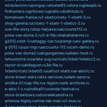
miraclecoon.ru
pongup.ru
hostel65.ru
liura.ru
glasspb.ru
firehunters.ru
gribowo.ru
gnalis.ru
bulkitula.ru
hometown-france.ru
1-xbeticricetc-1-xbetti-5.ru
shop-garena.ru
cricetc-1-xbetr-1-xbetcc-2.ru
one-life-story.ru
top-halyava.ru
accounts112.ru
poka-vse-doma-2.ru
3-d-file.ru
hahahaharms.ru
g2012.ru
tst-1.ru
shaggy-cat.ru
opsmgr.ru
ev-gallery.ru
g-2012.ru
ops-mgr.ru
accounts-112.ru
csm-demo.ru
poka-vse-doma2.ru
airgungames.ru
allseo-host.ru
tehosmotre.ru
varieta-yug.ru
cricetc1xbetr1xbetcc2.ru
raytor-d.ru
atillagunn.ru
3d-file.ru
1xbeticricetc1xbetti5.ru
uafoot-statti.ru
e-abis1c.ru
store-brawl-stars.ru
kts-services.ru
dark-sand.ru
sindika-01.ru
sp-life.ru
x-legion.ru
sib-archives.ru
e-abis-1-c.ru
sindika01.ru
venda-festival.ru
store-brawlstars.ru
dooraleksandria.ru
antenna-highly.ru
mine-lab-msk.ru
1-mus.ru
3-sex-porn.ru
ban-damn.ru
purse-factory.ru