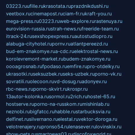
03223.ru
ufille.ru
krasotata.ru
prazdnikdushi.ru
veetbox.ru
cinemapost.ru
ciam-fr.ru
kraft-you.ru
mega-press.ru
03223.ru
web-explore.ru
rastenuya.ru
eurovision-russia.ru
strah-news.ru
freeride-team.ru
itrack-24.ru
sexshopexpress.ru
autostudiopro.ru
alabuga-cityhotel.ru
pornv.ru
atlantpereezd.ru
bud-em-znakomye.ru
a-cdc.ru
elektrostal-news.ru
korolevremont-market.ru
budem-znakomye.ru
oooagrosnab.ru
fpodaso.ru
emfire.ru
pro-otdelky.ru
ukrasotki.ru
seksuzbek.ru
seks-uzbek.ru
porno-vk.ru
sovratili.ru
olecoon.ru
vd-dosug.ru
adonyev.ru
rbc-news.ru
porno-skvirt.ru
krospr.ru
13autor-kolonka.ru
sormol.ru
2rich.ru
hostel-65.ru
hostserve.ru
porno-na-russkom.ru
mishinlab.ru
neznobi.ru
bigfatcc.ru
habble.ru
starbucksvia.ru
delfinet.ru
silvernano.ru
elestal.ru
vektor-doroga.ru
velotrenajery.ru
pronso54.ru
lenasever.ru
lovinskix.ru
show-pets.ru
smartnews03.ru
discofoxworld.ru