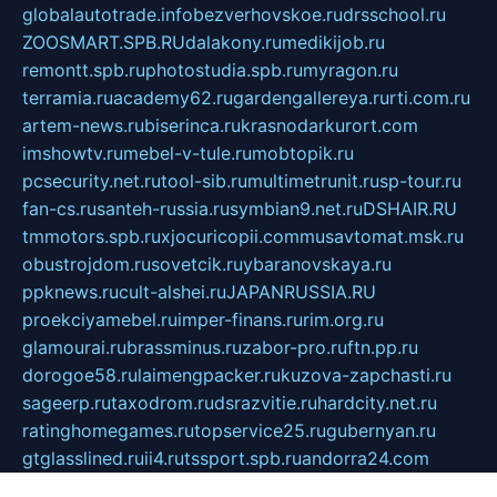
globalautotrade.info
bezverhovskoe.ru
drsschool.ru
ZOOSMART.SPB.RU
dalakony.ru
medikijob.ru
remontt.spb.ru
photostudia.spb.ru
myragon.ru
terramia.ru
academy62.ru
gardengallereya.ru
rti.com.ru
artem-news.ru
biserinca.ru
krasnodarkurort.com
imshowtv.ru
mebel-v-tule.ru
mobtopik.ru
pcsecurity.net.ru
tool-sib.ru
multimetrunit.ru
sp-tour.ru
fan-cs.ru
santeh-russia.ru
symbian9.net.ru
DSHAIR.RU
tmmotors.spb.ru
xjocuricopii.com
musavtomat.msk.ru
obustrojdom.ru
sovetcik.ru
ybaranovskaya.ru
ppknews.ru
cult-alshei.ru
JAPANRUSSIA.RU
proekciyamebel.ru
imper-finans.ru
rim.org.ru
glamourai.ru
brassminus.ru
zabor-pro.ru
ftn.pp.ru
dorogoe58.ru
laimengpacker.ru
kuzova-zapchasti.ru
sageerp.ru
taxodrom.ru
dsrazvitie.ru
hardcity.net.ru
ratinghomegames.ru
topservice25.ru
gubernyan.ru
gtglasslined.ru
ii4.ru
tssport.spb.ru
andorra24.com
blackwallstreet.ru
oboimos.ru
optim-doors.com.ru