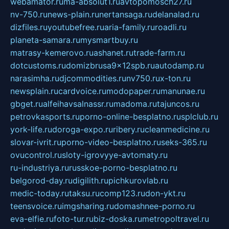
webamator.ru
ma-absolut1.ru
avtopomosch27.ru
nv-750.ru
news-plain.ru
nertansaga.ru
delanalad.ru
dizfiles.ru
youtubefree.ru
aria-family.ru
roadli.ru
planeta-samara.ru
mysmartbuy.ru
matrasy-kemerovo.ru
ashanet.ru
trade-farm.ru
dotcustoms.ru
domizbrusa9x12spb.ru
autodamp.ru
narasimha.ru
djcommodities.ru
nv750.ru
x-ton.ru
newsplain.ru
cardvoice.ru
modopaper.ru
manunae.ru
gbget.ru
alfeihavsalnassr.ru
madoma.ru
tajuncos.ru
petrovkasports.ru
porno-online-besplatno.ru
splclub.ru
york-life.ru
doroga-expo.ru
ribery.ru
cleanmedicine.ru
slovar-ivrit.ru
porno-video-besplatno.ru
seks-365.ru
ovucontrol.ru
sloty-igrovyye-avtomaty.ru
ru-industriya.ru
russkoe-porno-besplatno.ru
belgorod-day.ru
digilith.ru
pichkurovlab.ru
medic-today.ru
taksu.ru
comp123.ru
don-ykt.ru
teensvoice.ru
imgsharing.ru
domashnee-porno.ru
eva-elfie.ru
foto-tur.ru
biz-doska.ru
metropoltravel.ru