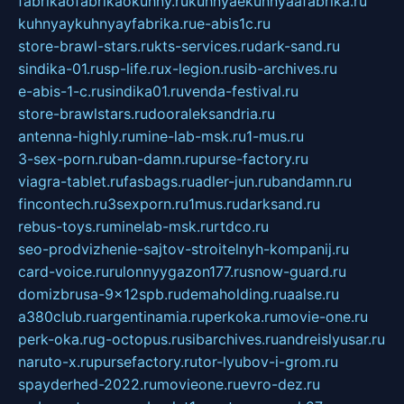
fabrikaofabrikaokuhny.ru
kuhnyaekuhnyaafabrika.ru
kuhnyaykuhnyayfabrika.ru
e-abis1c.ru
store-brawl-stars.ru
kts-services.ru
dark-sand.ru
sindika-01.ru
sp-life.ru
x-legion.ru
sib-archives.ru
e-abis-1-c.ru
sindika01.ru
venda-festival.ru
store-brawlstars.ru
dooraleksandria.ru
antenna-highly.ru
mine-lab-msk.ru
1-mus.ru
3-sex-porn.ru
ban-damn.ru
purse-factory.ru
viagra-tablet.ru
fasbags.ru
adler-jun.ru
bandamn.ru
fincontech.ru
3sexporn.ru
1mus.ru
darksand.ru
rebus-toys.ru
minelab-msk.ru
rtdco.ru
seo-prodvizhenie-sajtov-stroitelnyh-kompanij.ru
card-voice.ru
rulonnyygazon177.ru
snow-guard.ru
domizbrusa-9x12spb.ru
demaholding.ru
aalse.ru
a380club.ru
argentinamia.ru
perkoka.ru
movie-one.ru
perk-oka.ru
g-octopus.ru
sibarchives.ru
andreislyusar.ru
naruto-x.ru
pursefactory.ru
tor-lyubov-i-grom.ru
spayderhed-2022.ru
movieone.ru
evro-dez.ru