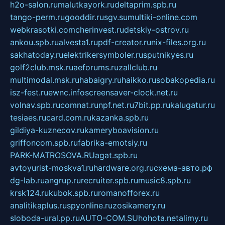
h2o-salon.ru
malutkayork.ru
deltaprim.spb.ru
tango-perm.ru
gooddir.ru
sgv.su
multiki-online.com
webkrasotki.com
cherinvest.ru
detskiy-ostrov.ru
ankou.spb.ru
alvesta1.ru
pdf-creator.ru
nix-files.org.ru
sakhatoday.ru
elektrikersymboler.ru
sputnikyes.ru
golf2club.msk.ru
aeforums.ru
zallclub.ru
multimodal.msk.ru
habaigry.ru
haikko.ru
sobakopedia.ru
isz-fest.ru
ewnc.info
screensaver-clock.net.ru
volnav.spb.ru
comnat.ru
npf.net.ru
7bit.pp.ru
kalugatur.ru
tesiaes.ru
card.com.ru
kazanka.spb.ru
gildiya-kuznecov.ru
kameryboavision.ru
griffoncom.spb.ru
fabrika-emotsiy.ru
PARK-MATROSOVA.RU
agat.spb.ru
avtoyurist-moskva1.ru
hardware.org.ru
схема-авто.рф
dg-lab.ru
angrup.ru
recruiter.spb.ru
music8.spb.ru
krsk124.ru
kubok.spb.ru
romanofforex.ru
analitikaplus.ru
spyonline.ru
zosikamery.ru
sloboda-ural.pp.ru
AUTO-COM.SU
hohota.net
alimy.ru