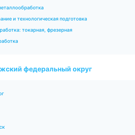
металлообработка
ние и технологическая подготовка
аботка: токарная, фрезерная
работка
лжский федеральный округ
рг
ск