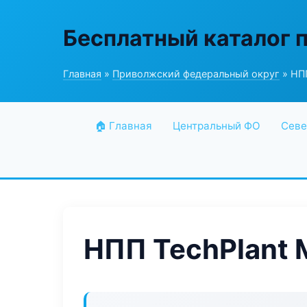
Бесплатный каталог 
Главная
»
Приволжский федеральный округ
» НПП
🏠 Главная
Центральный ФО
Севе
НПП TechPlant 