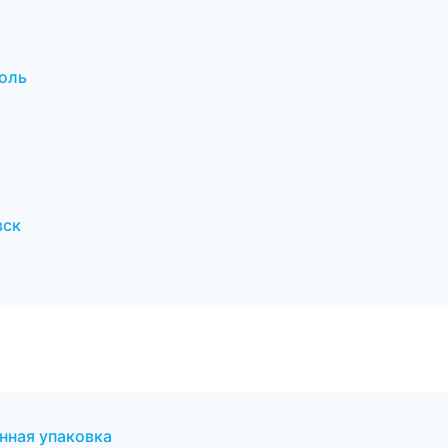
оль
вск
ная упаковка