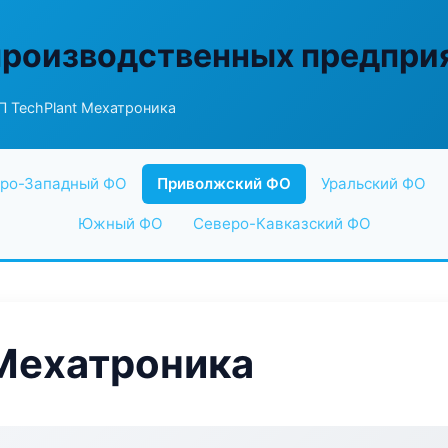
производственных предпри
 TechPlant Мехатроника
ро-Западный ФО
Приволжский ФО
Уральский ФО
Южный ФО
Северо-Кавказский ФО
Мехатроника