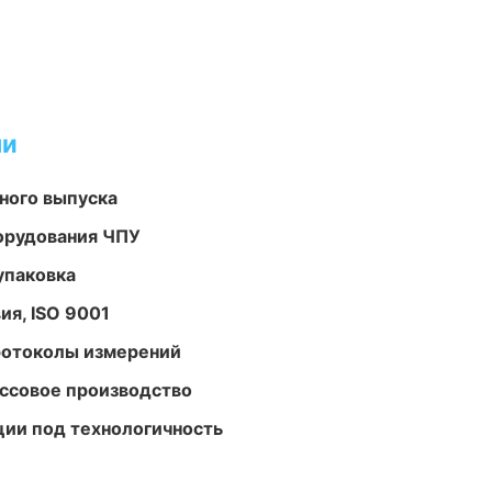
ми
ного выпуска
орудования ЧПУ
упаковка
ия, ISO 9001
ротоколы измерений
ассовое производство
ции под технологичность