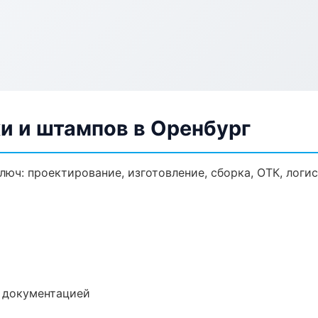
и и штампов в Оренбург
люч: проектирование, изготовление, сборка, ОТК, логи
е документацией