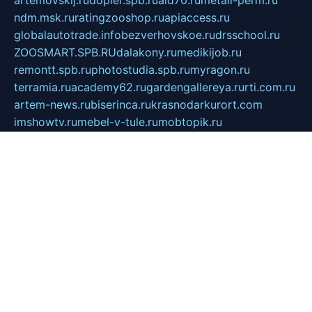
ndm.msk.ru
ratingzooshop.ru
apiaccess.ru
globalautotrade.info
bezverhovskoe.ru
drsschool.ru
ZOOSMART.SPB.RU
dalakony.ru
medikijob.ru
remontt.spb.ru
photostudia.spb.ru
myragon.ru
terramia.ru
academy62.ru
gardengallereya.ru
rti.com.ru
artem-news.ru
biserinca.ru
krasnodarkurort.com
imshowtv.ru
mebel-v-tule.ru
mobtopik.ru
pcsecurity.net.ru
tool-sib.ru
multimetrunit.ru
sp-tour.ru
fan-cs.ru
santeh-russia.ru
symbian9.net.ru
DSHAIR.RU
tmmotors.spb.ru
xjocuricopii.com
musavtomat.msk.ru
obustrojdom.ru
sovetcik.ru
ybaranovskaya.ru
ppknews.ru
cult-alshei.ru
JAPANRUSSIA.RU
proekciyamebel.ru
imper-finans.ru
rim.org.ru
glamourai.ru
brassminus.ru
zabor-pro.ru
ftn.pp.ru
dorogoe58.ru
laimengpacker.ru
kuzova-zapchasti.ru
sageerp.ru
taxodrom.ru
dsrazvitie.ru
hardcity.net.ru
ratinghomegames.ru
topservice25.ru
gubernyan.ru