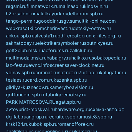
regsmi.ru
filmnetwork.ru
malinasp.ru
kinosvin.ru
h2o-salon.ru
malutkayork.ru
deltaprim.spb.ru
tango-perm.ru
gooddir.ru
sgv.su
multiki-online.com
webkrasotki.com
cherinvest.ru
detskiy-ostrov.ru
ankou.spb.ru
alvesta1.ru
pdf-creator.ru
nix-files.org.ru
sakhatoday.ru
elektrikersymboler.ru
sputnikyes.ru
golf2club.msk.ru
aeforums.ru
zallclub.ru
multimodal.msk.ru
habaigry.ru
haikko.ru
sobakopedia.ru
isz-fest.ru
ewnc.info
screensaver-clock.net.ru
volnav.spb.ru
comnat.ru
npf.net.ru
7bit.pp.ru
kalugatur.ru
tesiaes.ru
card.com.ru
kazanka.spb.ru
gildiya-kuznecov.ru
kameryboavision.ru
griffoncom.spb.ru
fabrika-emotsiy.ru
PARK-MATROSOVA.RU
agat.spb.ru
avtoyurist-moskva1.ru
hardware.org.ru
схема-авто.рф
dg-lab.ru
angrup.ru
recruiter.spb.ru
music8.spb.ru
krsk124.ru
kubok.spb.ru
romanofforex.ru
analitikaplus.ru
spyonline.ru
zosikamery.ru