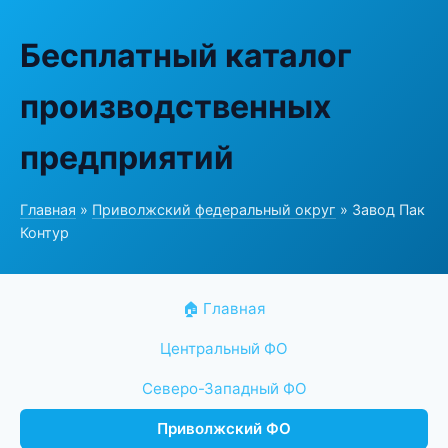
Бесплатный каталог
производственных
предприятий
Главная
»
Приволжский федеральный округ
» Завод Пак
Контур
🏠 Главная
Центральный ФО
Северо-Западный ФО
Приволжский ФО