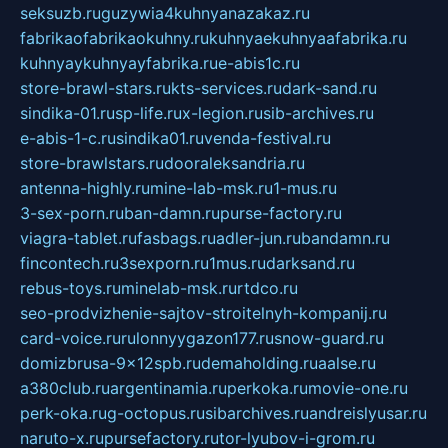
seksuzb.ru
guzywia4kuhnyanazakaz.ru
fabrikaofabrikaokuhny.ru
kuhnyaekuhnyaafabrika.ru
kuhnyaykuhnyayfabrika.ru
e-abis1c.ru
store-brawl-stars.ru
kts-services.ru
dark-sand.ru
sindika-01.ru
sp-life.ru
x-legion.ru
sib-archives.ru
e-abis-1-c.ru
sindika01.ru
venda-festival.ru
store-brawlstars.ru
dooraleksandria.ru
antenna-highly.ru
mine-lab-msk.ru
1-mus.ru
3-sex-porn.ru
ban-damn.ru
purse-factory.ru
viagra-tablet.ru
fasbags.ru
adler-jun.ru
bandamn.ru
fincontech.ru
3sexporn.ru
1mus.ru
darksand.ru
rebus-toys.ru
minelab-msk.ru
rtdco.ru
seo-prodvizhenie-sajtov-stroitelnyh-kompanij.ru
card-voice.ru
rulonnyygazon177.ru
snow-guard.ru
domizbrusa-9x12spb.ru
demaholding.ru
aalse.ru
a380club.ru
argentinamia.ru
perkoka.ru
movie-one.ru
perk-oka.ru
g-octopus.ru
sibarchives.ru
andreislyusar.ru
naruto-x.ru
pursefactory.ru
tor-lyubov-i-grom.ru