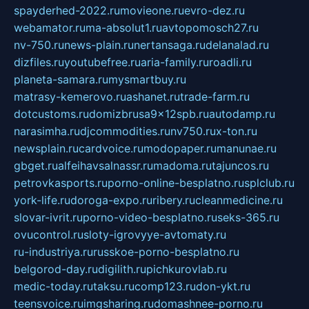
spayderhed-2022.ru
movieone.ru
evro-dez.ru
webamator.ru
ma-absolut1.ru
avtopomosch27.ru
nv-750.ru
news-plain.ru
nertansaga.ru
delanalad.ru
dizfiles.ru
youtubefree.ru
aria-family.ru
roadli.ru
planeta-samara.ru
mysmartbuy.ru
matrasy-kemerovo.ru
ashanet.ru
trade-farm.ru
dotcustoms.ru
domizbrusa9x12spb.ru
autodamp.ru
narasimha.ru
djcommodities.ru
nv750.ru
x-ton.ru
newsplain.ru
cardvoice.ru
modopaper.ru
manunae.ru
gbget.ru
alfeihavsalnassr.ru
madoma.ru
tajuncos.ru
petrovkasports.ru
porno-online-besplatno.ru
splclub.ru
york-life.ru
doroga-expo.ru
ribery.ru
cleanmedicine.ru
slovar-ivrit.ru
porno-video-besplatno.ru
seks-365.ru
ovucontrol.ru
sloty-igrovyye-avtomaty.ru
ru-industriya.ru
russkoe-porno-besplatno.ru
belgorod-day.ru
digilith.ru
pichkurovlab.ru
medic-today.ru
taksu.ru
comp123.ru
don-ykt.ru
teensvoice.ru
imgsharing.ru
domashnee-porno.ru