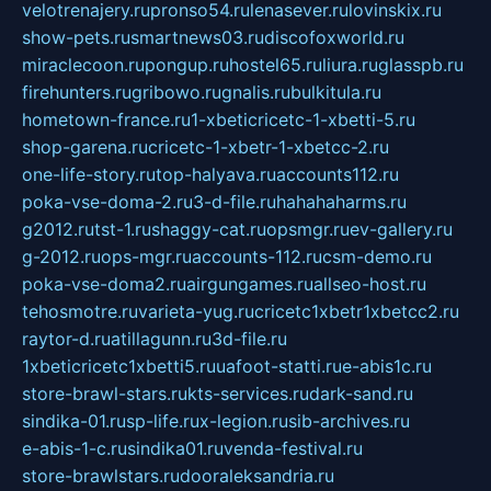
velotrenajery.ru
pronso54.ru
lenasever.ru
lovinskix.ru
show-pets.ru
smartnews03.ru
discofoxworld.ru
miraclecoon.ru
pongup.ru
hostel65.ru
liura.ru
glasspb.ru
firehunters.ru
gribowo.ru
gnalis.ru
bulkitula.ru
hometown-france.ru
1-xbeticricetc-1-xbetti-5.ru
shop-garena.ru
cricetc-1-xbetr-1-xbetcc-2.ru
one-life-story.ru
top-halyava.ru
accounts112.ru
poka-vse-doma-2.ru
3-d-file.ru
hahahaharms.ru
g2012.ru
tst-1.ru
shaggy-cat.ru
opsmgr.ru
ev-gallery.ru
g-2012.ru
ops-mgr.ru
accounts-112.ru
csm-demo.ru
poka-vse-doma2.ru
airgungames.ru
allseo-host.ru
tehosmotre.ru
varieta-yug.ru
cricetc1xbetr1xbetcc2.ru
raytor-d.ru
atillagunn.ru
3d-file.ru
1xbeticricetc1xbetti5.ru
uafoot-statti.ru
e-abis1c.ru
store-brawl-stars.ru
kts-services.ru
dark-sand.ru
sindika-01.ru
sp-life.ru
x-legion.ru
sib-archives.ru
e-abis-1-c.ru
sindika01.ru
venda-festival.ru
store-brawlstars.ru
dooraleksandria.ru