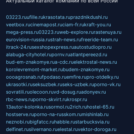
Актуальный каталог компаний по всей России
03223.ru
ufille.ru
krasotata.ru
prazdnikdushi.ru
veetbox.ru
cinemapost.ru
ciam-fr.ru
kraft-you.ru
mega-press.ru
03223.ru
web-explore.ru
rastenuya.ru
eurovision-russia.ru
strah-news.ru
freeride-team.ru
itrack-24.ru
sexshopexpress.ru
autostudiopro.ru
alabuga-cityhotel.ru
pornv.ru
atlantpereezd.ru
bud-em-znakomye.ru
a-cdc.ru
elektrostal-news.ru
korolevremont-market.ru
budem-znakomye.ru
oooagrosnab.ru
fpodaso.ru
emfire.ru
pro-otdelky.ru
ukrasotki.ru
seksuzbek.ru
seks-uzbek.ru
porno-vk.ru
sovratili.ru
olecoon.ru
vd-dosug.ru
adonyev.ru
rbc-news.ru
porno-skvirt.ru
krospr.ru
13autor-kolonka.ru
sormol.ru
2rich.ru
hostel-65.ru
hostserve.ru
porno-na-russkom.ru
mishinlab.ru
neznobi.ru
bigfatcc.ru
habble.ru
starbucksvia.ru
delfinet.ru
silvernano.ru
elestal.ru
vektor-doroga.ru