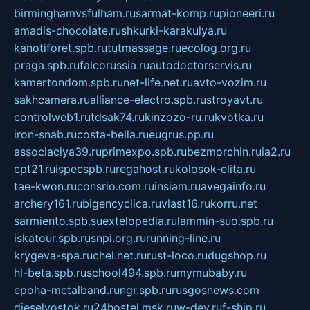
birminghamvsfulham.ru
sarmat-komp.ru
pioneeri.ru
amadis-chocolate.ru
shkurki-karakulya.ru
kanotiforet.spb.ru
tutmassage.ru
ecolog.org.ru
praga.spb.ru
falcorussia.ru
autodoctorservis.ru
kamertondom.spb.ru
net-life.net.ru
avto-vozim.ru
sakhcamera.ru
alliance-electro.spb.ru
stroyavt.ru
controlweb1.ru
tdsak74.ru
kinzozo-ru.ru
kvotka.ru
iron-snab.ru
costa-bella.ru
eugrus.pp.ru
associaciya39.ru
primexpo.spb.ru
bezmorchin.ru
ia2.ru
cpt21.ru
ispecspb.ru
regahost.ru
kolosok-elita.ru
tae-kwon.ru
consrio.com.ru
insiam.ru
avegainfo.ru
archery161.ru
bigencyclica.ru
vlast16.ru
korru.net
sarmiento.spb.su
extelopedia.ru
lammin-suo.spb.ru
iskatour.spb.ru
snpi.org.ru
running-line.ru
krygeva-spa.ru
chel.net.ru
rust-loco.ru
dugshop.ru
hl-beta.spb.ru
school494.spb.ru
mymubaby.ru
epoha-metalband.ru
ngr.spb.ru
rusgosnews.com
dieselvostok.ru
24hostel.msk.ru
w-dev.ru
f-ship.ru