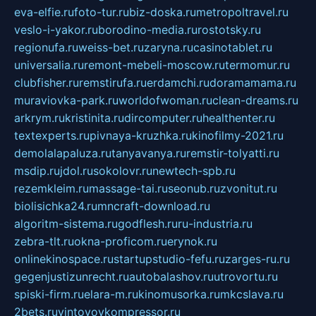
eva-elfie.ru
foto-tur.ru
biz-doska.ru
metropoltravel.ru
veslo-i-yakor.ru
borodino-media.ru
rostotsky.ru
regionufa.ru
weiss-bet.ru
zaryna.ru
casinotablet.ru
universalia.ru
remont-mebeli-moscow.ru
termomur.ru
clubfisher.ru
remstirufa.ru
erdamchi.ru
doramamama.ru
muraviovka-park.ru
worldofwoman.ru
clean-dreams.ru
arkrym.ru
kristinita.ru
dircomputer.ru
healthenter.ru
textexperts.ru
pivnaya-kruzhka.ru
kinofilmy-2021.ru
demolalapaluza.ru
tanyavanya.ru
remstir-tolyatti.ru
msdip.ru
jdol.ru
sokolovr.ru
newtech-spb.ru
rezemkleim.ru
massage-tai.ru
seonub.ru
zvonitut.ru
biolisichka24.ru
mncraft-download.ru
algoritm-sistema.ru
godflesh.ru
ru-industria.ru
zebra-tlt.ru
okna-proficom.ru
erynok.ru
onlinekinospace.ru
startupstudio-fefu.ru
zarges-ru.ru
gegenjustizunrecht.ru
autobalashov.ru
utrovortu.ru
spiski-firm.ru
elara-m.ru
kinomusorka.ru
mkcslava.ru
2bets.ru
vintovoykompressor.ru