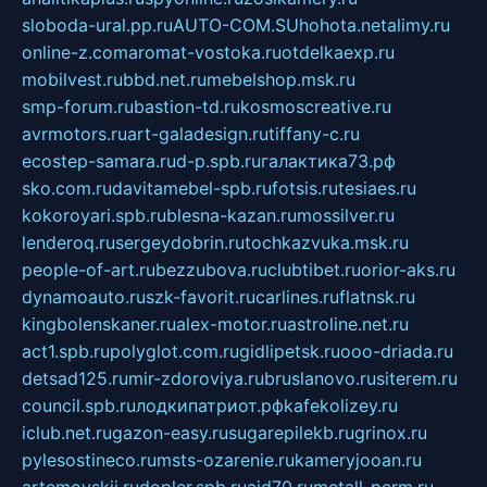
sloboda-ural.pp.ru
AUTO-COM.SU
hohota.net
alimy.ru
online-z.com
aromat-vostoka.ru
otdelkaexp.ru
mobilvest.ru
bbd.net.ru
mebelshop.msk.ru
smp-forum.ru
bastion-td.ru
kosmoscreative.ru
avrmotors.ru
art-galadesign.ru
tiffany-c.ru
ecostep-samara.ru
d-p.spb.ru
галактика73.рф
sko.com.ru
davitamebel-spb.ru
fotsis.ru
tesiaes.ru
kokoroyari.spb.ru
blesna-kazan.ru
mossilver.ru
lenderoq.ru
sergeydobrin.ru
tochkazvuka.msk.ru
people-of-art.ru
bezzubova.ru
clubtibet.ru
orior-aks.ru
dynamoauto.ru
szk-favorit.ru
carlines.ru
flatnsk.ru
kingbolenskaner.ru
alex-motor.ru
astroline.net.ru
act1.spb.ru
polyglot.com.ru
gidlipetsk.ru
ooo-driada.ru
detsad125.ru
mir-zdoroviya.ru
bruslanovo.ru
siterem.ru
council.spb.ru
лодкипатриот.рф
kafekolizey.ru
iclub.net.ru
gazon-easy.ru
sugarepilekb.ru
grinox.ru
pylesostineco.ru
msts-ozarenie.ru
kameryjooan.ru
artemovskij.ru
dopler.spb.ru
aid70.ru
metall-perm.ru