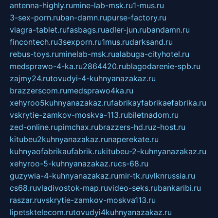
antenna-highly.ru
mine-lab-msk.ru
1-mus.ru
3-sex-porn.ru
ban-damn.ru
purse-factory.ru
viagra-tablet.ru
fasbags.ru
adler-jun.ru
bandamn.ru
fincontech.ru
3sexporn.ru
1mus.ru
darksand.ru
rebus-toys.ru
minelab-msk.ru
alabuga-cityhotel.ru
medsprawo-4-ka.ru
2864420.ru
blagodarenie-spb.ru
zajmy24.ru
tovudyi-4-kuhnyanazakaz.ru
brazzerscom.ru
medsprawo4ka.ru
xehyroo5kuhnyanazakaz.ru
fabrikayfabrikaefabrika.ru
vskrytie-zamkov-moskva-113.ru
biletnadom.ru
zed-online.ru
pimchax.ru
brazzers-hd.ru
z-host.ru
kitubeu2kuhnyanazakaz.ru
naperekate.ru
kuhnyaofabrikaufabrik.ru
kitubeu-2-kuhnyanazakaz.ru
xehyroo-5-kuhnyanazakaz.ru
cs-68.ru
guzywia-4-kuhnyanazakaz.ru
mir-tk.ru
vlknrussia.ru
cs68.ru
vladivostok-map.ru
video-seks.ru
bankaribi.ru
raszar.ru
vskrytie-zamkov-moskva113.ru
lipetsktelecom.ru
tovudyi4kuhnyanazakaz.ru