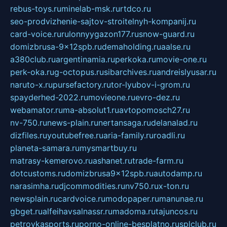
rebus-toys.ru
minelab-msk.ru
rtdco.ru
seo-prodvizhenie-sajtov-stroitelnyh-kompanij.ru
card-voice.ru
rulonnyygazon177.ru
snow-guard.ru
domizbrusa-9x12spb.ru
demaholding.ru
aalse.ru
a380club.ru
argentinamia.ru
perkoka.ru
movie-one.ru
perk-oka.ru
g-octopus.ru
sibarchives.ru
andreislyusar.ru
naruto-x.ru
pursefactory.ru
tor-lyubov-i-grom.ru
spayderhed-2022.ru
movieone.ru
evro-dez.ru
webamator.ru
ma-absolut1.ru
avtopomosch27.ru
nv-750.ru
news-plain.ru
nertansaga.ru
delanalad.ru
dizfiles.ru
youtubefree.ru
aria-family.ru
roadli.ru
planeta-samara.ru
mysmartbuy.ru
matrasy-kemerovo.ru
ashanet.ru
trade-farm.ru
dotcustoms.ru
domizbrusa9x12spb.ru
autodamp.ru
narasimha.ru
djcommodities.ru
nv750.ru
x-ton.ru
newsplain.ru
cardvoice.ru
modopaper.ru
manunae.ru
gbget.ru
alfeihavsalnassr.ru
madoma.ru
tajuncos.ru
petrovkasports.ru
porno-online-besplatno.ru
splclub.ru