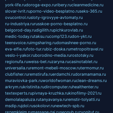
york-life.ru
doroga-expo.ru
ribery.ru
cleanmedicine.ru
slovar-ivrit.ru
porno-video-besplatno.ru
seks-365.ru
ovucontrol.ru
sloty-igrovyye-avtomaty.ru
ru-industriya.ru
russkoe-porno-besplatno.ru
belgorod-day.ru
digilith.ru
pichkurovlab.ru
medic-today.ru
taksu.ru
comp123.ru
don-ykt.ru
teensvoice.ru
imgsharing.ru
domashnee-porno.ru
eva-elfie.ru
foto-tur.ru
biz-doska.ru
metropoltravel.ru
veslo-i-yakor.ru
borodino-media.ru
rostotsky.ru
regionufa.ru
weiss-bet.ru
zaryna.ru
casinotablet.ru
universalia.ru
remont-mebeli-moscow.ru
termomur.ru
clubfisher.ru
remstirufa.ru
erdamchi.ru
doramamama.ru
muraviovka-park.ru
worldofwoman.ru
clean-dreams.ru
arkrym.ru
kristinita.ru
dircomputer.ru
healthenter.ru
textexperts.ru
pivnaya-kruzhka.ru
kinofilmy-2021.ru
demolalapaluza.ru
tanyavanya.ru
remstir-tolyatti.ru
msdip.ru
jdol.ru
sokolovr.ru
newtech-spb.ru
rezemkleim.ru
massage-tai.ru
seonub.ru
zvonitut.ru