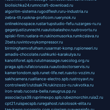
biolisichka24.ru
mncraft-download.ru
algoritm-sistema.ru
godflesh.ru
ru-industria.ru
zebra-tlt.ru
okna-proficom.ru
erynok.ru
onlinekinospace.ru
startupstudio-fefu.ru
zarges-ru.ru
gegenjustizunrecht.ru
autobalashov.ru
utrovortu.ru
spiski-firm.ru
elara-m.ru
kinomusorka.ru
mkcslava.ru
2bets.ru
vintovoykompressor.ru
birminghamvsfulham.ru
sarmat-komp.ru
pioneeri.ru
amadis-chocolate.ru
shkurki-karakulya.ru
kanotiforet.spb.ru
tutmassage.ru
ecolog.org.ru
praga.spb.ru
falcorussia.ru
autodoctorservis.ru
kamertondom.spb.ru
net-life.net.ru
avto-vozim.ru
sakhcamera.ru
alliance-electro.spb.ru
stroyavt.ru
controlweb1.ru
tdsak74.ru
kinzozo-ru.ru
kvotka.ru
iron-snab.ru
costa-bella.ru
eugrus.pp.ru
associaciya39.ru
primexpo.spb.ru
bezmorchin.ru
ia2.ru
cpt21.ru
ispecspb.ru
regahost.ru
kolosok-elita.ru
tae-kwon.ru
consrio.com.ru
insiam.ru
avegainfo.ru