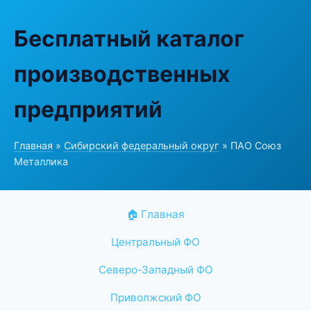
Бесплатный каталог
производственных
предприятий
Главная
»
Сибирский федеральный округ
» ПАО Союз
Металлика
🏠 Главная
Центральный ФО
Северо-Западный ФО
Приволжский ФО