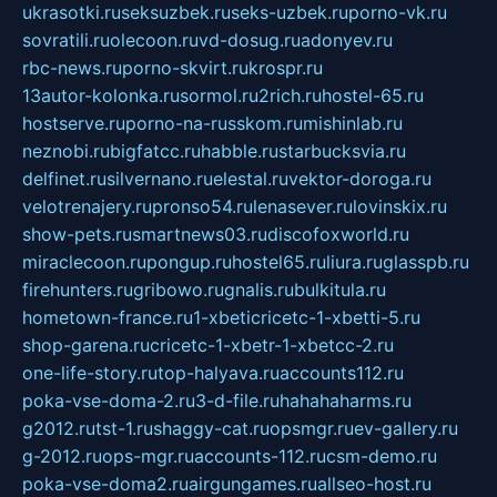
ukrasotki.ru
seksuzbek.ru
seks-uzbek.ru
porno-vk.ru
sovratili.ru
olecoon.ru
vd-dosug.ru
adonyev.ru
rbc-news.ru
porno-skvirt.ru
krospr.ru
13autor-kolonka.ru
sormol.ru
2rich.ru
hostel-65.ru
hostserve.ru
porno-na-russkom.ru
mishinlab.ru
neznobi.ru
bigfatcc.ru
habble.ru
starbucksvia.ru
delfinet.ru
silvernano.ru
elestal.ru
vektor-doroga.ru
velotrenajery.ru
pronso54.ru
lenasever.ru
lovinskix.ru
show-pets.ru
smartnews03.ru
discofoxworld.ru
miraclecoon.ru
pongup.ru
hostel65.ru
liura.ru
glasspb.ru
firehunters.ru
gribowo.ru
gnalis.ru
bulkitula.ru
hometown-france.ru
1-xbeticricetc-1-xbetti-5.ru
shop-garena.ru
cricetc-1-xbetr-1-xbetcc-2.ru
one-life-story.ru
top-halyava.ru
accounts112.ru
poka-vse-doma-2.ru
3-d-file.ru
hahahaharms.ru
g2012.ru
tst-1.ru
shaggy-cat.ru
opsmgr.ru
ev-gallery.ru
g-2012.ru
ops-mgr.ru
accounts-112.ru
csm-demo.ru
poka-vse-doma2.ru
airgungames.ru
allseo-host.ru