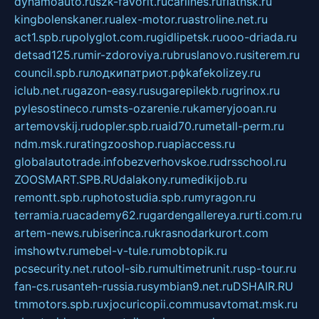
dynamoauto.ru
szk-favorit.ru
carlines.ru
flatnsk.ru
kingbolenskaner.ru
alex-motor.ru
astroline.net.ru
act1.spb.ru
polyglot.com.ru
gidlipetsk.ru
ooo-driada.ru
detsad125.ru
mir-zdoroviya.ru
bruslanovo.ru
siterem.ru
council.spb.ru
лодкипатриот.рф
kafekolizey.ru
iclub.net.ru
gazon-easy.ru
sugarepilekb.ru
grinox.ru
pylesostineco.ru
msts-ozarenie.ru
kameryjooan.ru
artemovskij.ru
dopler.spb.ru
aid70.ru
metall-perm.ru
ndm.msk.ru
ratingzooshop.ru
apiaccess.ru
globalautotrade.info
bezverhovskoe.ru
drsschool.ru
ZOOSMART.SPB.RU
dalakony.ru
medikijob.ru
remontt.spb.ru
photostudia.spb.ru
myragon.ru
terramia.ru
academy62.ru
gardengallereya.ru
rti.com.ru
artem-news.ru
biserinca.ru
krasnodarkurort.com
imshowtv.ru
mebel-v-tule.ru
mobtopik.ru
pcsecurity.net.ru
tool-sib.ru
multimetrunit.ru
sp-tour.ru
fan-cs.ru
santeh-russia.ru
symbian9.net.ru
DSHAIR.RU
tmmotors.spb.ru
xjocuricopii.com
musavtomat.msk.ru