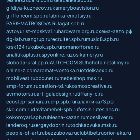
tesiaes.ru
card.com.ru
kazanka.spb.ru
gildiya-kuznecov.ru
kameryboavision.ru
griffoncom.spb.ru
fabrika-emotsiy.ru
PARK-MATROSOVA.RU
agat.spb.ru
avtoyurist-moskva1.ru
hardware.org.ru
схема-авто.рф
dg-lab.ru
angrup.ru
recruiter.spb.ru
music8.spb.ru
krsk124.ru
kubok.spb.ru
romanofforex.ru
analitikaplus.ru
spyonline.ru
zosikamery.ru
sloboda-ural.pp.ru
AUTO-COM.SU
hohota.net
alimy.ru
online-z.com
aromat-vostoka.ru
otdelkaexp.ru
mobilvest.ru
bbd.net.ru
mebelshop.msk.ru
smp-forum.ru
bastion-td.ru
kosmoscreative.ru
avrmotors.ru
art-galadesign.ru
tiffany-c.ru
ecostep-samara.ru
d-p.spb.ru
галактика73.рф
sko.com.ru
davitamebel-spb.ru
fotsis.ru
tesiaes.ru
kokoroyari.spb.ru
blesna-kazan.ru
mossilver.ru
lenderoq.ru
sergeydobrin.ru
tochkazvuka.msk.ru
people-of-art.ru
bezzubova.ru
clubtibet.ru
orior-aks.ru