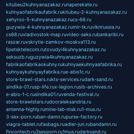
kitubeu2kuhnyanazakaz.ru
naperekate.ru
kuhnyaofabrikaufabrik.ru
kitubeu-2-kuhnyanazakaz.ru
xehyroo-5-kuhnyanazakaz.ru
cs-68.ru
guzywia-4-kuhnyanazakaz.ru
mir-tk.ru
vlknrussia.ru
cs68.ru
vladivostok-map.ru
video-seks.ru
bankaribi.ru
raszar.ru
vskrytie-zamkov-moskva113.ru
lipetsktelecom.ru
tovudyi4kuhnyanazakaz.ru
seksuzb.ru
guzywia4kuhnyanazakaz.ru
fabrikaofabrikaokuhny.ru
kuhnyaekuhnyaafabrika.ru
kuhnyaykuhnyayfabrika.ru
e-abis1c.ru
store-brawl-stars.ru
kts-services.ru
dark-sand.ru
sindika-01.ru
sp-life.ru
x-legion.ru
sib-archives.ru
e-abis-1-c.ru
sindika01.ru
venda-festival.ru
store-brawlstars.ru
dooraleksandria.ru
antenna-highly.ru
mine-lab-msk.ru
1-mus.ru
3-sex-porn.ru
ban-damn.ru
purse-factory.ru
viagra-tablet.ru
fasbags.ru
adler-jun.ru
bandamn.ru
fincontech.ru
3sexporn.ru
1mus.ru
darksand.ru