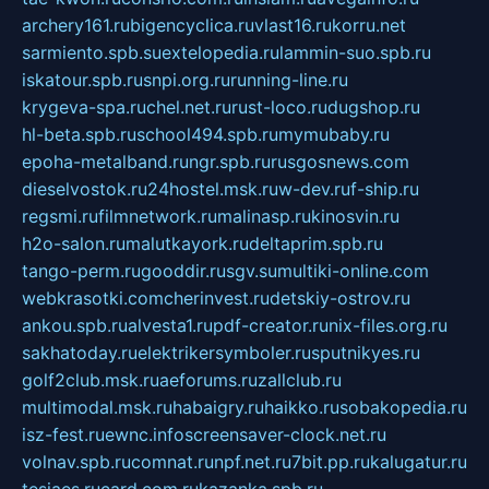
archery161.ru
bigencyclica.ru
vlast16.ru
korru.net
sarmiento.spb.su
extelopedia.ru
lammin-suo.spb.ru
iskatour.spb.ru
snpi.org.ru
running-line.ru
krygeva-spa.ru
chel.net.ru
rust-loco.ru
dugshop.ru
hl-beta.spb.ru
school494.spb.ru
mymubaby.ru
epoha-metalband.ru
ngr.spb.ru
rusgosnews.com
dieselvostok.ru
24hostel.msk.ru
w-dev.ru
f-ship.ru
regsmi.ru
filmnetwork.ru
malinasp.ru
kinosvin.ru
h2o-salon.ru
malutkayork.ru
deltaprim.spb.ru
tango-perm.ru
gooddir.ru
sgv.su
multiki-online.com
webkrasotki.com
cherinvest.ru
detskiy-ostrov.ru
ankou.spb.ru
alvesta1.ru
pdf-creator.ru
nix-files.org.ru
sakhatoday.ru
elektrikersymboler.ru
sputnikyes.ru
golf2club.msk.ru
aeforums.ru
zallclub.ru
multimodal.msk.ru
habaigry.ru
haikko.ru
sobakopedia.ru
isz-fest.ru
ewnc.info
screensaver-clock.net.ru
volnav.spb.ru
comnat.ru
npf.net.ru
7bit.pp.ru
kalugatur.ru