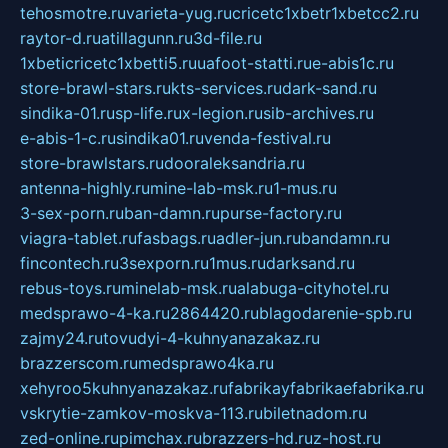
tehosmotre.ru
varieta-yug.ru
cricetc1xbetr1xbetcc2.ru
raytor-d.ru
atillagunn.ru
3d-file.ru
1xbeticricetc1xbetti5.ru
uafoot-statti.ru
e-abis1c.ru
store-brawl-stars.ru
kts-services.ru
dark-sand.ru
sindika-01.ru
sp-life.ru
x-legion.ru
sib-archives.ru
e-abis-1-c.ru
sindika01.ru
venda-festival.ru
store-brawlstars.ru
dooraleksandria.ru
antenna-highly.ru
mine-lab-msk.ru
1-mus.ru
3-sex-porn.ru
ban-damn.ru
purse-factory.ru
viagra-tablet.ru
fasbags.ru
adler-jun.ru
bandamn.ru
fincontech.ru
3sexporn.ru
1mus.ru
darksand.ru
rebus-toys.ru
minelab-msk.ru
alabuga-cityhotel.ru
medsprawo-4-ka.ru
2864420.ru
blagodarenie-spb.ru
zajmy24.ru
tovudyi-4-kuhnyanazakaz.ru
brazzerscom.ru
medsprawo4ka.ru
xehyroo5kuhnyanazakaz.ru
fabrikayfabrikaefabrika.ru
vskrytie-zamkov-moskva-113.ru
biletnadom.ru
zed-online.ru
pimchax.ru
brazzers-hd.ru
z-host.ru