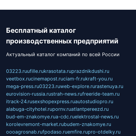
Бесплатный каталог
производственных предприятий
Актуальный каталог компаний по всей России
03223.ru
ufille.ru
krasotata.ru
prazdnikdushi.ru
veetbox.ru
cinemapost.ru
ciam-fr.ru
kraft-you.ru
mega-press.ru
03223.ru
web-explore.ru
rastenuya.ru
eurovision-russia.ru
strah-news.ru
freeride-team.ru
itrack-24.ru
sexshopexpress.ru
autostudiopro.ru
alabuga-cityhotel.ru
pornv.ru
atlantpereezd.ru
bud-em-znakomye.ru
a-cdc.ru
elektrostal-news.ru
korolevremont-market.ru
budem-znakomye.ru
oooagrosnab.ru
fpodaso.ru
emfire.ru
pro-otdelky.ru