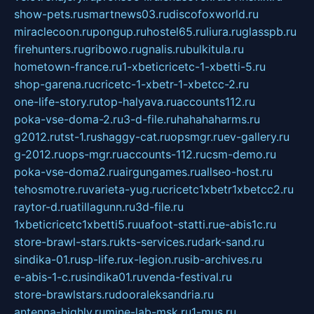
show-pets.ru
smartnews03.ru
discofoxworld.ru
miraclecoon.ru
pongup.ru
hostel65.ru
liura.ru
glasspb.ru
firehunters.ru
gribowo.ru
gnalis.ru
bulkitula.ru
hometown-france.ru
1-xbeticricetc-1-xbetti-5.ru
shop-garena.ru
cricetc-1-xbetr-1-xbetcc-2.ru
one-life-story.ru
top-halyava.ru
accounts112.ru
poka-vse-doma-2.ru
3-d-file.ru
hahahaharms.ru
g2012.ru
tst-1.ru
shaggy-cat.ru
opsmgr.ru
ev-gallery.ru
g-2012.ru
ops-mgr.ru
accounts-112.ru
csm-demo.ru
poka-vse-doma2.ru
airgungames.ru
allseo-host.ru
tehosmotre.ru
varieta-yug.ru
cricetc1xbetr1xbetcc2.ru
raytor-d.ru
atillagunn.ru
3d-file.ru
1xbeticricetc1xbetti5.ru
uafoot-statti.ru
e-abis1c.ru
store-brawl-stars.ru
kts-services.ru
dark-sand.ru
sindika-01.ru
sp-life.ru
x-legion.ru
sib-archives.ru
e-abis-1-c.ru
sindika01.ru
venda-festival.ru
store-brawlstars.ru
dooraleksandria.ru
antenna-highly.ru
mine-lab-msk.ru
1-mus.ru