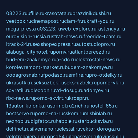
03223.ru
ufille.ru
krasotata.ru
prazdnikdushi.ru
veetbox.ru
cinemapost.ru
ciam-fr.ru
kraft-you.ru
mega-press.ru
03223.ru
web-explore.ru
rastenuya.ru
eurovision-russia.ru
strah-news.ru
freeride-team.ru
itrack-24.ru
sexshopexpress.ru
autostudiopro.ru
alabuga-cityhotel.ru
pornv.ru
atlantpereezd.ru
bud-em-znakomye.ru
a-cdc.ru
elektrostal-news.ru
korolevremont-market.ru
budem-znakomye.ru
oooagrosnab.ru
fpodaso.ru
emfire.ru
pro-otdelky.ru
ukrasotki.ru
seksuzbek.ru
seks-uzbek.ru
porno-vk.ru
sovratili.ru
olecoon.ru
vd-dosug.ru
adonyev.ru
rbc-news.ru
porno-skvirt.ru
krospr.ru
13autor-kolonka.ru
sormol.ru
2rich.ru
hostel-65.ru
hostserve.ru
porno-na-russkom.ru
mishinlab.ru
neznobi.ru
bigfatcc.ru
habble.ru
starbucksvia.ru
delfinet.ru
silvernano.ru
elestal.ru
vektor-doroga.ru
velotrenajery.ru
pronso54.ru
lenasever.ru
lovinskix.ru