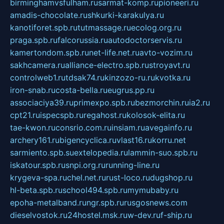
birminghamvsfulham.ru
sarmat-komp.ru
pioneeri.ru
amadis-chocolate.ru
shkurki-karakulya.ru
kanotiforet.spb.ru
tutmassage.ru
ecolog.org.ru
praga.spb.ru
falcorussia.ru
autodoctorservis.ru
kamertondom.spb.ru
net-life.net.ru
avto-vozim.ru
sakhcamera.ru
alliance-electro.spb.ru
stroyavt.ru
controlweb1.ru
tdsak74.ru
kinzozo-ru.ru
kvotka.ru
iron-snab.ru
costa-bella.ru
eugrus.pp.ru
associaciya39.ru
primexpo.spb.ru
bezmorchin.ru
ia2.ru
cpt21.ru
ispecspb.ru
regahost.ru
kolosok-elita.ru
tae-kwon.ru
consrio.com.ru
insiam.ru
avegainfo.ru
archery161.ru
bigencyclica.ru
vlast16.ru
korru.net
sarmiento.spb.su
extelopedia.ru
lammin-suo.spb.ru
iskatour.spb.ru
snpi.org.ru
running-line.ru
krygeva-spa.ru
chel.net.ru
rust-loco.ru
dugshop.ru
hl-beta.spb.ru
school494.spb.ru
mymubaby.ru
epoha-metalband.ru
ngr.spb.ru
rusgosnews.com
dieselvostok.ru
24hostel.msk.ru
w-dev.ru
f-ship.ru