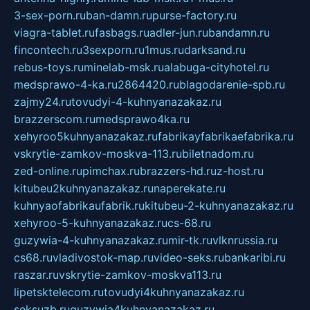
3-sex-porn.ru
ban-damn.ru
purse-factory.ru
viagra-tablet.ru
fasbags.ru
adler-jun.ru
bandamn.ru
fincontech.ru
3sexporn.ru
1mus.ru
darksand.ru
rebus-toys.ru
minelab-msk.ru
alabuga-cityhotel.ru
medsprawo-4-ka.ru
2864420.ru
blagodarenie-spb.ru
zajmy24.ru
tovudyi-4-kuhnyanazakaz.ru
brazzerscom.ru
medsprawo4ka.ru
xehyroo5kuhnyanazakaz.ru
fabrikayfabrikaefabrika.ru
vskrytie-zamkov-moskva-113.ru
biletnadom.ru
zed-online.ru
pimchax.ru
brazzers-hd.ru
z-host.ru
kitubeu2kuhnyanazakaz.ru
naperekate.ru
kuhnyaofabrikaufabrik.ru
kitubeu-2-kuhnyanazakaz.ru
xehyroo-5-kuhnyanazakaz.ru
cs-68.ru
guzywia-4-kuhnyanazakaz.ru
mir-tk.ru
vlknrussia.ru
cs68.ru
vladivostok-map.ru
video-seks.ru
bankaribi.ru
raszar.ru
vskrytie-zamkov-moskva113.ru
lipetsktelecom.ru
tovudyi4kuhnyanazakaz.ru
seksuzb.ru
guzywia4kuhnyanazakaz.ru