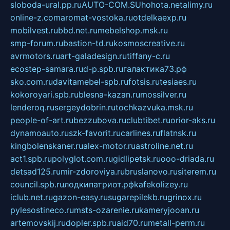
sloboda-ural.pp.ru
AUTO-COM.SU
hohota.net
alimy.ru
online-z.com
aromat-vostoka.ru
otdelkaexp.ru
mobilvest.ru
bbd.net.ru
mebelshop.msk.ru
smp-forum.ru
bastion-td.ru
kosmoscreative.ru
avrmotors.ru
art-galadesign.ru
tiffany-c.ru
ecostep-samara.ru
d-p.spb.ru
галактика73.рф
sko.com.ru
davitamebel-spb.ru
fotsis.ru
tesiaes.ru
kokoroyari.spb.ru
blesna-kazan.ru
mossilver.ru
lenderoq.ru
sergeydobrin.ru
tochkazvuka.msk.ru
people-of-art.ru
bezzubova.ru
clubtibet.ru
orior-aks.ru
dynamoauto.ru
szk-favorit.ru
carlines.ru
flatnsk.ru
kingbolenskaner.ru
alex-motor.ru
astroline.net.ru
act1.spb.ru
polyglot.com.ru
gidlipetsk.ru
ooo-driada.ru
detsad125.ru
mir-zdoroviya.ru
bruslanovo.ru
siterem.ru
council.spb.ru
лодкипатриот.рф
kafekolizey.ru
iclub.net.ru
gazon-easy.ru
sugarepilekb.ru
grinox.ru
pylesostineco.ru
msts-ozarenie.ru
kameryjooan.ru
artemovskij.ru
dopler.spb.ru
aid70.ru
metall-perm.ru