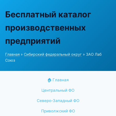
Бесплатный каталог
производственных
предприятий
Главная
»
Сибирский федеральный округ
» ЗАО Лаб
Союз
🏠 Главная
Центральный ФО
Северо-Западный ФО
Приволжский ФО