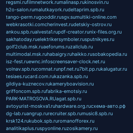
regsmi.ru
filmnetwork.ru
malinasp.ru
kinosvin.ru
h2o-salon.ru
malutkayork.ru
deltaprim.spb.ru
tango-perm.ru
gooddir.ru
sgv.su
multiki-online.com
webkrasotki.com
cherinvest.ru
detskiy-ostrov.ru
ankou.spb.ru
alvesta1.ru
pdf-creator.ru
nix-files.org.ru
sakhatoday.ru
elektrikersymboler.ru
sputnikyes.ru
golf2club.msk.ru
aeforums.ru
zallclub.ru
multimodal.msk.ru
habaigry.ru
haikko.ru
sobakopedia.ru
isz-fest.ru
ewnc.info
screensaver-clock.net.ru
volnav.spb.ru
comnat.ru
npf.net.ru
7bit.pp.ru
kalugatur.ru
tesiaes.ru
card.com.ru
kazanka.spb.ru
gildiya-kuznecov.ru
kameryboavision.ru
griffoncom.spb.ru
fabrika-emotsiy.ru
PARK-MATROSOVA.RU
agat.spb.ru
avtoyurist-moskva1.ru
hardware.org.ru
схема-авто.рф
dg-lab.ru
angrup.ru
recruiter.spb.ru
music8.spb.ru
krsk124.ru
kubok.spb.ru
romanofforex.ru
analitikaplus.ru
spyonline.ru
zosikamery.ru