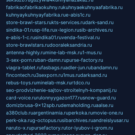
fabrikaofabrikaokuhny.ru
kuhnyaekuhnyaafabrika.ru
kuhnyaykuhnyayfabrika.ru
e-abis1c.ru
store-brawl-stars.ru
kts-services.ru
dark-sand.ru
sindika-01.ru
sp-life.ru
x-legion.ru
sib-archives.ru
e-abis-1-c.ru
sindika01.ru
venda-festival.ru
store-brawlstars.ru
dooraleksandria.ru
antenna-highly.ru
mine-lab-msk.ru
1-mus.ru
3-sex-porn.ru
ban-damn.ru
purse-factory.ru
viagra-tablet.ru
fasbags.ru
adler-jun.ru
bandamn.ru
fincontech.ru
3sexporn.ru
1mus.ru
darksand.ru
rebus-toys.ru
minelab-msk.ru
rtdco.ru
seo-prodvizhenie-sajtov-stroitelnyh-kompanij.ru
card-voice.ru
rulonnyygazon177.ru
snow-guard.ru
domizbrusa-9x12spb.ru
demaholding.ru
aalse.ru
a380club.ru
argentinamia.ru
perkoka.ru
movie-one.ru
perk-oka.ru
g-octopus.ru
sibarchives.ru
andreislyusar.ru
naruto-x.ru
pursefactory.ru
tor-lyubov-i-grom.ru