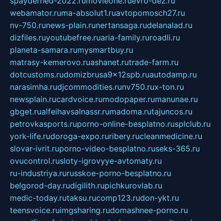
spayderhed-2022.ru
movieone.ru
evro-dez.ru
webamator.ru
ma-absolut1.ru
avtopomosch27.ru
nv-750.ru
news-plain.ru
nertansaga.ru
delanalad.ru
dizfiles.ru
youtubefree.ru
aria-family.ru
roadli.ru
planeta-samara.ru
mysmartbuy.ru
matrasy-kemerovo.ru
ashanet.ru
trade-farm.ru
dotcustoms.ru
domizbrusa9x12spb.ru
autodamp.ru
narasimha.ru
djcommodities.ru
nv750.ru
x-ton.ru
newsplain.ru
cardvoice.ru
modopaper.ru
manunae.ru
gbget.ru
alfeihavsalnassr.ru
madoma.ru
tajuncos.ru
petrovkasports.ru
porno-online-besplatno.ru
splclub.ru
york-life.ru
doroga-expo.ru
ribery.ru
cleanmedicine.ru
slovar-ivrit.ru
porno-video-besplatno.ru
seks-365.ru
ovucontrol.ru
sloty-igrovyye-avtomaty.ru
ru-industriya.ru
russkoe-porno-besplatno.ru
belgorod-day.ru
digilith.ru
pichkurovlab.ru
medic-today.ru
taksu.ru
comp123.ru
don-ykt.ru
teensvoice.ru
imgsharing.ru
domashnee-porno.ru