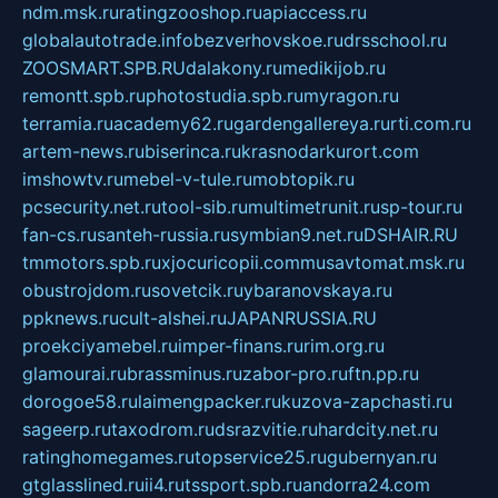
ndm.msk.ru
ratingzooshop.ru
apiaccess.ru
globalautotrade.info
bezverhovskoe.ru
drsschool.ru
ZOOSMART.SPB.RU
dalakony.ru
medikijob.ru
remontt.spb.ru
photostudia.spb.ru
myragon.ru
terramia.ru
academy62.ru
gardengallereya.ru
rti.com.ru
artem-news.ru
biserinca.ru
krasnodarkurort.com
imshowtv.ru
mebel-v-tule.ru
mobtopik.ru
pcsecurity.net.ru
tool-sib.ru
multimetrunit.ru
sp-tour.ru
fan-cs.ru
santeh-russia.ru
symbian9.net.ru
DSHAIR.RU
tmmotors.spb.ru
xjocuricopii.com
musavtomat.msk.ru
obustrojdom.ru
sovetcik.ru
ybaranovskaya.ru
ppknews.ru
cult-alshei.ru
JAPANRUSSIA.RU
proekciyamebel.ru
imper-finans.ru
rim.org.ru
glamourai.ru
brassminus.ru
zabor-pro.ru
ftn.pp.ru
dorogoe58.ru
laimengpacker.ru
kuzova-zapchasti.ru
sageerp.ru
taxodrom.ru
dsrazvitie.ru
hardcity.net.ru
ratinghomegames.ru
topservice25.ru
gubernyan.ru
gtglasslined.ru
ii4.ru
tssport.spb.ru
andorra24.com