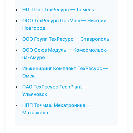
НПП Пак ТехРесурс — Тюмень
ООО ТехРесурс ПроМаш — Нижний
Новгород
ООО Групп ТехРесурс — Ставрополь
ООО Союз Модуль — Комсомольск-
на-Амуре
Инжиниринг Комплект ТехРесурс —
Омск
ПАО ТехРесурс TechPlant —
Ульяновск
НПП Точмаш Мехатроника —
Махачкала