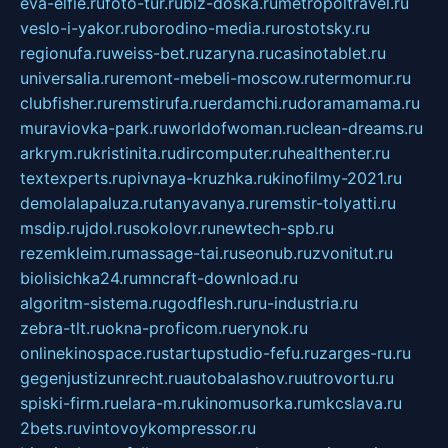
eva-elfie.ru
foto-tur.ru
biz-doska.ru
metropoltravel.ru
veslo-i-yakor.ru
borodino-media.ru
rostotsky.ru
regionufa.ru
weiss-bet.ru
zaryna.ru
casinotablet.ru
universalia.ru
remont-mebeli-moscow.ru
termomur.ru
clubfisher.ru
remstirufa.ru
erdamchi.ru
doramamama.ru
muraviovka-park.ru
worldofwoman.ru
clean-dreams.ru
arkrym.ru
kristinita.ru
dircomputer.ru
healthenter.ru
textexperts.ru
pivnaya-kruzhka.ru
kinofilmy-2021.ru
demolalapaluza.ru
tanyavanya.ru
remstir-tolyatti.ru
msdip.ru
jdol.ru
sokolovr.ru
newtech-spb.ru
rezemkleim.ru
massage-tai.ru
seonub.ru
zvonitut.ru
biolisichka24.ru
mncraft-download.ru
algoritm-sistema.ru
godflesh.ru
ru-industria.ru
zebra-tlt.ru
okna-proficom.ru
erynok.ru
onlinekinospace.ru
startupstudio-fefu.ru
zarges-ru.ru
gegenjustizunrecht.ru
autobalashov.ru
utrovortu.ru
spiski-firm.ru
elara-m.ru
kinomusorka.ru
mkcslava.ru
2bets.ru
vintovoykompressor.ru