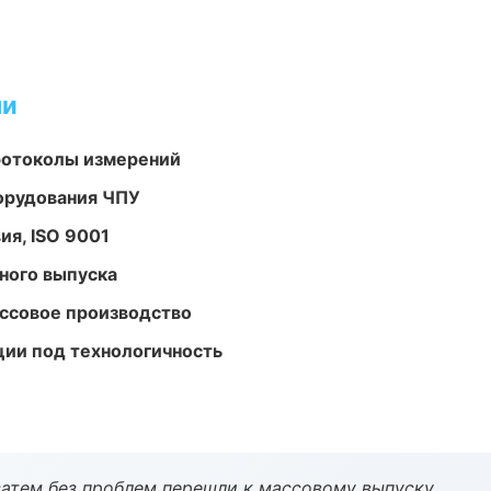
ми
ротоколы измерений
орудования ЧПУ
ия, ISO 9001
ного выпуска
ассовое производство
ции под технологичность
атем без проблем перешли к массовому выпуску.