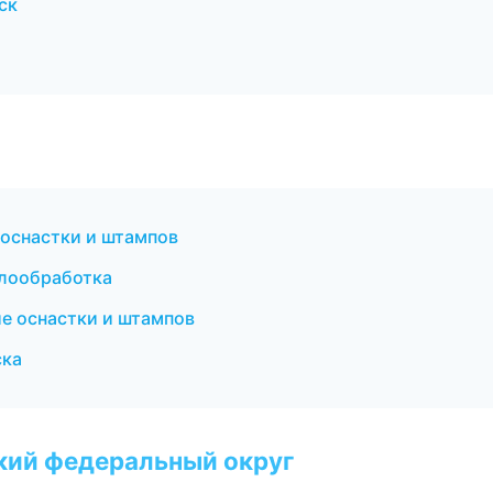
ск
оснастки и штампов
ллообработка
ие оснастки и штампов
ска
ский федеральный округ