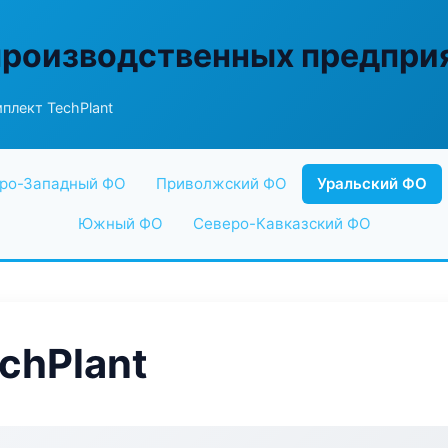
производственных предпри
плект TechPlant
ро-Западный ФО
Приволжский ФО
Уральский ФО
Южный ФО
Северо-Кавказский ФО
chPlant