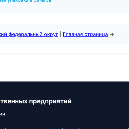
ая упаковка в Самара
кий федеральный округ
|
Главная страница
→
ственных предприятий
сии