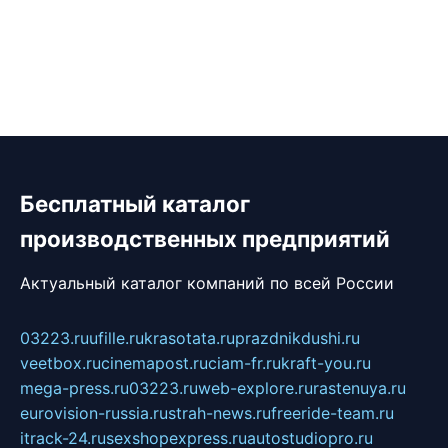
Бесплатный каталог
производственных предприятий
Актуальный каталог компаний по всей России
03223.ru
ufille.ru
krasotata.ru
prazdnikdushi.ru
veetbox.ru
cinemapost.ru
ciam-fr.ru
kraft-you.ru
mega-press.ru
03223.ru
web-explore.ru
rastenuya.ru
eurovision-russia.ru
strah-news.ru
freeride-team.ru
itrack-24.ru
sexshopexpress.ru
autostudiopro.ru