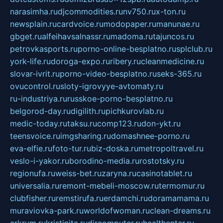
narasimha.ru
djcommodities.ru
nv750.ru
x-ton.ru
newsplain.ru
cardvoice.ru
modopaper.ru
manunae.ru
gbget.ru
alfeihavsalnassr.ru
madoma.ru
tajuncos.ru
petrovkasports.ru
porno-online-besplatno.ru
splclub.ru
york-life.ru
doroga-expo.ru
ribery.ru
cleanmedicine.ru
slovar-ivrit.ru
porno-video-besplatno.ru
seks-365.ru
ovucontrol.ru
sloty-igrovyye-avtomaty.ru
ru-industriya.ru
russkoe-porno-besplatno.ru
belgorod-day.ru
digilith.ru
pichkurovlab.ru
medic-today.ru
taksu.ru
comp123.ru
don-ykt.ru
teensvoice.ru
imgsharing.ru
domashnee-porno.ru
eva-elfie.ru
foto-tur.ru
biz-doska.ru
metropoltravel.ru
veslo-i-yakor.ru
borodino-media.ru
rostotsky.ru
regionufa.ru
weiss-bet.ru
zaryna.ru
casinotablet.ru
universalia.ru
remont-mebeli-moscow.ru
termomur.ru
clubfisher.ru
remstirufa.ru
erdamchi.ru
doramamama.ru
muraviovka-park.ru
worldofwoman.ru
clean-dreams.ru