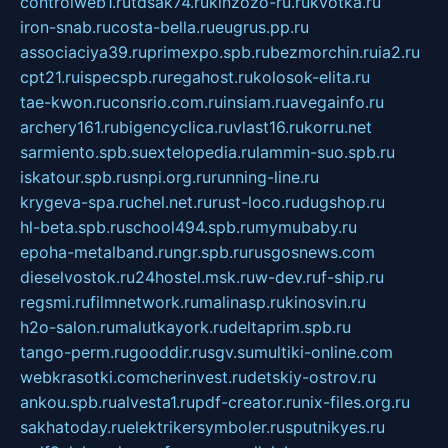
controlweb1.ru
tdsak74.ru
kinzozo-ru.ru
kvotka.ru
iron-snab.ru
costa-bella.ru
eugrus.pp.ru
associaciya39.ru
primexpo.spb.ru
bezmorchin.ru
ia2.ru
cpt21.ru
ispecspb.ru
regahost.ru
kolosok-elita.ru
tae-kwon.ru
consrio.com.ru
insiam.ru
avegainfo.ru
archery161.ru
bigencyclica.ru
vlast16.ru
korru.net
sarmiento.spb.su
extelopedia.ru
lammin-suo.spb.ru
iskatour.spb.ru
snpi.org.ru
running-line.ru
krygeva-spa.ru
chel.net.ru
rust-loco.ru
dugshop.ru
hl-beta.spb.ru
school494.spb.ru
mymubaby.ru
epoha-metalband.ru
ngr.spb.ru
rusgosnews.com
dieselvostok.ru
24hostel.msk.ru
w-dev.ru
f-ship.ru
regsmi.ru
filmnetwork.ru
malinasp.ru
kinosvin.ru
h2o-salon.ru
malutkayork.ru
deltaprim.spb.ru
tango-perm.ru
gooddir.ru
sgv.su
multiki-online.com
webkrasotki.com
cherinvest.ru
detskiy-ostrov.ru
ankou.spb.ru
alvesta1.ru
pdf-creator.ru
nix-files.org.ru
sakhatoday.ru
elektrikersymboler.ru
sputnikyes.ru