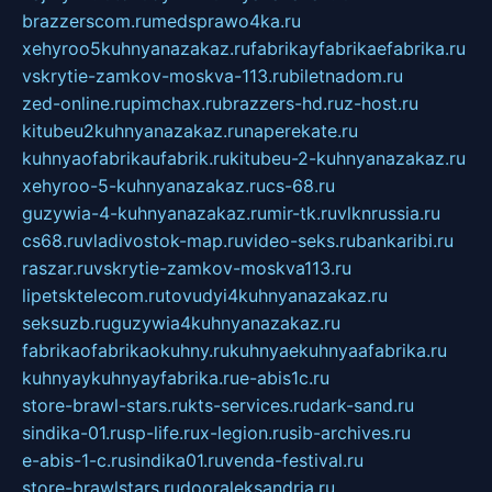
brazzerscom.ru
medsprawo4ka.ru
xehyroo5kuhnyanazakaz.ru
fabrikayfabrikaefabrika.ru
vskrytie-zamkov-moskva-113.ru
biletnadom.ru
zed-online.ru
pimchax.ru
brazzers-hd.ru
z-host.ru
kitubeu2kuhnyanazakaz.ru
naperekate.ru
kuhnyaofabrikaufabrik.ru
kitubeu-2-kuhnyanazakaz.ru
xehyroo-5-kuhnyanazakaz.ru
cs-68.ru
guzywia-4-kuhnyanazakaz.ru
mir-tk.ru
vlknrussia.ru
cs68.ru
vladivostok-map.ru
video-seks.ru
bankaribi.ru
raszar.ru
vskrytie-zamkov-moskva113.ru
lipetsktelecom.ru
tovudyi4kuhnyanazakaz.ru
seksuzb.ru
guzywia4kuhnyanazakaz.ru
fabrikaofabrikaokuhny.ru
kuhnyaekuhnyaafabrika.ru
kuhnyaykuhnyayfabrika.ru
e-abis1c.ru
store-brawl-stars.ru
kts-services.ru
dark-sand.ru
sindika-01.ru
sp-life.ru
x-legion.ru
sib-archives.ru
e-abis-1-c.ru
sindika01.ru
venda-festival.ru
store-brawlstars.ru
dooraleksandria.ru