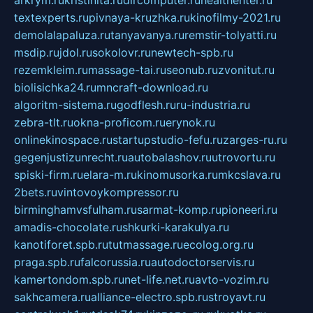
arkrym.ru
kristinita.ru
dircomputer.ru
healthenter.ru
textexperts.ru
pivnaya-kruzhka.ru
kinofilmy-2021.ru
demolalapaluza.ru
tanyavanya.ru
remstir-tolyatti.ru
msdip.ru
jdol.ru
sokolovr.ru
newtech-spb.ru
rezemkleim.ru
massage-tai.ru
seonub.ru
zvonitut.ru
biolisichka24.ru
mncraft-download.ru
algoritm-sistema.ru
godflesh.ru
ru-industria.ru
zebra-tlt.ru
okna-proficom.ru
erynok.ru
onlinekinospace.ru
startupstudio-fefu.ru
zarges-ru.ru
gegenjustizunrecht.ru
autobalashov.ru
utrovortu.ru
spiski-firm.ru
elara-m.ru
kinomusorka.ru
mkcslava.ru
2bets.ru
vintovoykompressor.ru
birminghamvsfulham.ru
sarmat-komp.ru
pioneeri.ru
amadis-chocolate.ru
shkurki-karakulya.ru
kanotiforet.spb.ru
tutmassage.ru
ecolog.org.ru
praga.spb.ru
falcorussia.ru
autodoctorservis.ru
kamertondom.spb.ru
net-life.net.ru
avto-vozim.ru
sakhcamera.ru
alliance-electro.spb.ru
stroyavt.ru