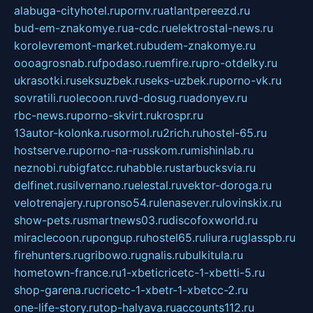
alabuga-cityhotel.ru
pornv.ru
atlantpereezd.ru
bud-em-znakomye.ru
a-cdc.ru
elektrostal-news.ru
korolevremont-market.ru
budem-znakomye.ru
oooagrosnab.ru
fpodaso.ru
emfire.ru
pro-otdelky.ru
ukrasotki.ru
seksuzbek.ru
seks-uzbek.ru
porno-vk.ru
sovratili.ru
olecoon.ru
vd-dosug.ru
adonyev.ru
rbc-news.ru
porno-skvirt.ru
krospr.ru
13autor-kolonka.ru
sormol.ru
2rich.ru
hostel-65.ru
hostserve.ru
porno-na-russkom.ru
mishinlab.ru
neznobi.ru
bigfatcc.ru
habble.ru
starbucksvia.ru
delfinet.ru
silvernano.ru
elestal.ru
vektor-doroga.ru
velotrenajery.ru
pronso54.ru
lenasever.ru
lovinskix.ru
show-pets.ru
smartnews03.ru
discofoxworld.ru
miraclecoon.ru
pongup.ru
hostel65.ru
liura.ru
glasspb.ru
firehunters.ru
gribowo.ru
gnalis.ru
bulkitula.ru
hometown-france.ru
1-xbeticricetc-1-xbetti-5.ru
shop-garena.ru
cricetc-1-xbetr-1-xbetcc-2.ru
one-life-story.ru
top-halyava.ru
accounts112.ru