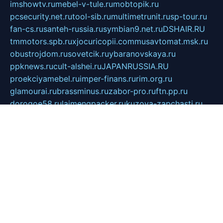
imshowtv.ru
mebel-v-tule.ru
mobtopik.ru
pcsecurity.net.ru
tool-sib.ru
multimetrunit.ru
sp-tour.ru
fan-cs.ru
santeh-russia.ru
symbian9.net.ru
DSHAIR.RU
tmmotors.spb.ru
xjocuricopii.com
musavtomat.msk.ru
obustrojdom.ru
sovetcik.ru
ybaranovskaya.ru
ppknews.ru
cult-alshei.ru
JAPANRUSSIA.RU
proekciyamebel.ru
imper-finans.ru
rim.org.ru
glamourai.ru
brassminus.ru
zabor-pro.ru
ftn.pp.ru
dorogoe58.ru
laimengpacker.ru
kuzova-zapchasti.ru
sageerp.ru
taxodrom.ru
dsrazvitie.ru
hardcity.net.ru
ratinghomegames.ru
topservice25.ru
gubernyan.ru
gtglasslined.ru
ii4.ru
tssport.spb.ru
andorra24.com
blackwallstreet.ru
oboimos.ru
optim-doors.com.ru
ikuch.ru
nycr.org.ru
npa21.ru
vremya-ch.spb.ru
desert000.ru
ivtorgi.ru
ifiori.ru
catalog-statei.ru
dcv.org.ru
spetsmaster174.ru
ipkameryhiseeu.ru
dum26.ru
ruspol.spb.ru
fr-opendp.ru
kam-solnyshko.ru
cheyenne-arapaho.ru
sevzapmetal.spb.ru