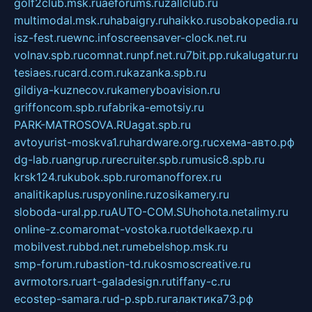
golf2club.msk.ru
aeforums.ru
zallclub.ru
multimodal.msk.ru
habaigry.ru
haikko.ru
sobakopedia.ru
isz-fest.ru
ewnc.info
screensaver-clock.net.ru
volnav.spb.ru
comnat.ru
npf.net.ru
7bit.pp.ru
kalugatur.ru
tesiaes.ru
card.com.ru
kazanka.spb.ru
gildiya-kuznecov.ru
kameryboavision.ru
griffoncom.spb.ru
fabrika-emotsiy.ru
PARK-MATROSOVA.RU
agat.spb.ru
avtoyurist-moskva1.ru
hardware.org.ru
схема-авто.рф
dg-lab.ru
angrup.ru
recruiter.spb.ru
music8.spb.ru
krsk124.ru
kubok.spb.ru
romanofforex.ru
analitikaplus.ru
spyonline.ru
zosikamery.ru
sloboda-ural.pp.ru
AUTO-COM.SU
hohota.net
alimy.ru
online-z.com
aromat-vostoka.ru
otdelkaexp.ru
mobilvest.ru
bbd.net.ru
mebelshop.msk.ru
smp-forum.ru
bastion-td.ru
kosmoscreative.ru
avrmotors.ru
art-galadesign.ru
tiffany-c.ru
ecostep-samara.ru
d-p.spb.ru
галактика73.рф