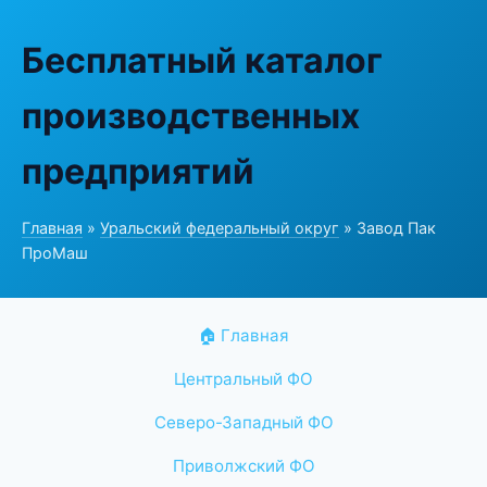
Бесплатный каталог
производственных
предприятий
Главная
»
Уральский федеральный округ
» Завод Пак
ПроМаш
🏠 Главная
Центральный ФО
Северо-Западный ФО
Приволжский ФО