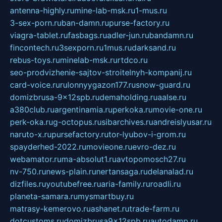
antenna-highly.ru
mine-lab-msk.ru
1-mus.ru
3-sex-porn.ru
ban-damn.ru
purse-factory.ru
viagra-tablet.ru
fasbags.ru
adler-jun.ru
bandamn.ru
fincontech.ru
3sexporn.ru
1mus.ru
darksand.ru
rebus-toys.ru
minelab-msk.ru
rtdco.ru
seo-prodvizhenie-sajtov-stroitelnyh-kompanij.ru
card-voice.ru
rulonnyygazon177.ru
snow-guard.ru
domizbrusa-9x12spb.ru
demaholding.ru
aalse.ru
a380club.ru
argentinamia.ru
perkoka.ru
movie-one.ru
perk-oka.ru
g-octopus.ru
sibarchives.ru
andreislyusar.ru
naruto-x.ru
pursefactory.ru
tor-lyubov-i-grom.ru
spayderhed-2022.ru
movieone.ru
evro-dez.ru
webamator.ru
ma-absolut1.ru
avtopomosch27.ru
nv-750.ru
news-plain.ru
nertansaga.ru
delanalad.ru
dizfiles.ru
youtubefree.ru
aria-family.ru
roadli.ru
planeta-samara.ru
mysmartbuy.ru
matrasy-kemerovo.ru
ashanet.ru
trade-farm.ru
dotcustoms.ru
domizbrusa9x12spb.ru
autodamp.ru