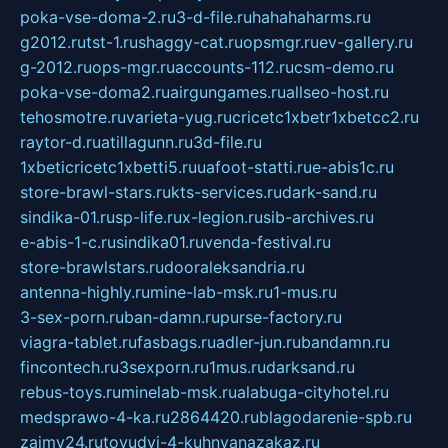
poka-vse-doma-2.ru
3-d-file.ru
hahahaharms.ru
g2012.ru
tst-1.ru
shaggy-cat.ru
opsmgr.ru
ev-gallery.ru
g-2012.ru
ops-mgr.ru
accounts-112.ru
csm-demo.ru
poka-vse-doma2.ru
airgungames.ru
allseo-host.ru
tehosmotre.ru
varieta-yug.ru
cricetc1xbetr1xbetcc2.ru
raytor-d.ru
atillagunn.ru
3d-file.ru
1xbeticricetc1xbetti5.ru
uafoot-statti.ru
e-abis1c.ru
store-brawl-stars.ru
kts-services.ru
dark-sand.ru
sindika-01.ru
sp-life.ru
x-legion.ru
sib-archives.ru
e-abis-1-c.ru
sindika01.ru
venda-festival.ru
store-brawlstars.ru
dooraleksandria.ru
antenna-highly.ru
mine-lab-msk.ru
1-mus.ru
3-sex-porn.ru
ban-damn.ru
purse-factory.ru
viagra-tablet.ru
fasbags.ru
adler-jun.ru
bandamn.ru
fincontech.ru
3sexporn.ru
1mus.ru
darksand.ru
rebus-toys.ru
minelab-msk.ru
alabuga-cityhotel.ru
medsprawo-4-ka.ru
2864420.ru
blagodarenie-spb.ru
zajmy24.ru
tovudyi-4-kuhnyanazakaz.ru