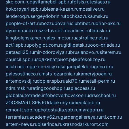
sko.com.ru
davitamebel-spb.ru
fotsis.ru
tesiaes.ru
kokoroyari.spb.ru
blesna-kazan.ru
mossilver.ru
lenderoq.ru
sergeydobrin.ru
tochkazvuka.msk.ru
people-of-art.ru
bezzubova.ru
clubtibet.ru
orior-aks.ru
dynamoauto.ru
szk-favorit.ru
carlines.ru
flatnsk.ru
kingbolenskaner.ru
alex-motor.ru
astroline.net.ru
act1.spb.ru
polyglot.com.ru
gidlipetsk.ru
ooo-driada.ru
detsad125.ru
mir-zdoroviya.ru
bruslanovo.ru
siterem.ru
council.spb.ru
лодкипатриот.рф
kafekolizey.ru
iclub.net.ru
gazon-easy.ru
sugarepilekb.ru
grinox.ru
pylesostineco.ru
msts-ozarenie.ru
kameryjooan.ru
artemovskij.ru
dopler.spb.ru
aid70.ru
metall-perm.ru
ndm.msk.ru
ratingzooshop.ru
apiaccess.ru
globalautotrade.info
bezverhovskoe.ru
drsschool.ru
ZOOSMART.SPB.RU
dalakony.ru
medikijob.ru
remontt.spb.ru
photostudia.spb.ru
myragon.ru
terramia.ru
academy62.ru
gardengallereya.ru
rti.com.ru
artem-news.ru
biserinca.ru
krasnodarkurort.com