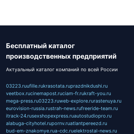
Бесплатный каталог
производственных предприятий
Актуальный каталог компаний по всей России
03223.ru
ufille.ru
krasotata.ru
prazdnikdushi.ru
veetbox.ru
cinemapost.ru
ciam-fr.ru
kraft-you.ru
mega-press.ru
03223.ru
web-explore.ru
rastenuya.ru
eurovision-russia.ru
strah-news.ru
freeride-team.ru
itrack-24.ru
sexshopexpress.ru
autostudiopro.ru
alabuga-cityhotel.ru
pornv.ru
atlantpereezd.ru
bud-em-znakomye.ru
a-cdc.ru
elektrostal-news.ru