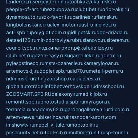
lenderoq.ru
sergeydobrin.ru
tochkazvuka.msk.ru
people-of-art.ru
bezzubova.ru
clubtibet.ru
orior-aks.ru
dynamoauto.ru
szk-favorit.ru
carlines.ru
flatnsk.ru
kingbolenskaner.ru
alex-motor.ru
astroline.net.ru
act1.spb.ru
polyglot.com.ru
gidlipetsk.ru
ooo-driada.ru
detsad125.ru
mir-zdoroviya.ru
bruslanovo.ru
siterem.ru
council.spb.ru
лодкипатриот.рф
kafekolizey.ru
iclub.net.ru
gazon-easy.ru
sugarepilekb.ru
grinox.ru
pylesostineco.ru
msts-ozarenie.ru
kameryjooan.ru
artemovskij.ru
dopler.spb.ru
aid70.ru
metall-perm.ru
ndm.msk.ru
ratingzooshop.ru
apiaccess.ru
globalautotrade.info
bezverhovskoe.ru
drsschool.ru
ZOOSMART.SPB.RU
dalakony.ru
medikijob.ru
remontt.spb.ru
photostudia.spb.ru
myragon.ru
terramia.ru
academy62.ru
gardengallereya.ru
rti.com.ru
artem-news.ru
biserinca.ru
krasnodarkurort.com
imshowtv.ru
mebel-v-tule.ru
mobtopik.ru
pcsecurity.net.ru
tool-sib.ru
multimetrunit.ru
sp-tour.ru