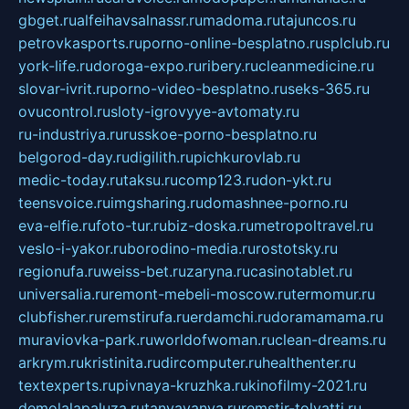
gbget.ru
alfeihavsalnassr.ru
madoma.ru
tajuncos.ru
petrovkasports.ru
porno-online-besplatno.ru
splclub.ru
york-life.ru
doroga-expo.ru
ribery.ru
cleanmedicine.ru
slovar-ivrit.ru
porno-video-besplatno.ru
seks-365.ru
ovucontrol.ru
sloty-igrovyye-avtomaty.ru
ru-industriya.ru
russkoe-porno-besplatno.ru
belgorod-day.ru
digilith.ru
pichkurovlab.ru
medic-today.ru
taksu.ru
comp123.ru
don-ykt.ru
teensvoice.ru
imgsharing.ru
domashnee-porno.ru
eva-elfie.ru
foto-tur.ru
biz-doska.ru
metropoltravel.ru
veslo-i-yakor.ru
borodino-media.ru
rostotsky.ru
regionufa.ru
weiss-bet.ru
zaryna.ru
casinotablet.ru
universalia.ru
remont-mebeli-moscow.ru
termomur.ru
clubfisher.ru
remstirufa.ru
erdamchi.ru
doramamama.ru
muraviovka-park.ru
worldofwoman.ru
clean-dreams.ru
arkrym.ru
kristinita.ru
dircomputer.ru
healthenter.ru
textexperts.ru
pivnaya-kruzhka.ru
kinofilmy-2021.ru
demolalapaluza.ru
tanyavanya.ru
remstir-tolyatti.ru