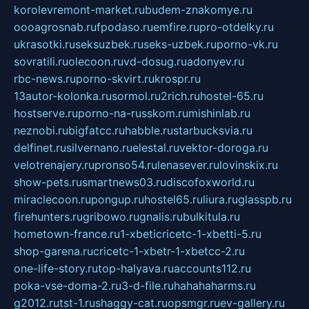
korolevremont-market.ru
budem-znakomye.ru
oooagrosnab.ru
fpodaso.ru
emfire.ru
pro-otdelky.ru
ukrasotki.ru
seksuzbek.ru
seks-uzbek.ru
porno-vk.ru
sovratili.ru
olecoon.ru
vd-dosug.ru
adonyev.ru
rbc-news.ru
porno-skvirt.ru
krospr.ru
13autor-kolonka.ru
sormol.ru
2rich.ru
hostel-65.ru
hostserve.ru
porno-na-russkom.ru
mishinlab.ru
neznobi.ru
bigfatcc.ru
habble.ru
starbucksvia.ru
delfinet.ru
silvernano.ru
elestal.ru
vektor-doroga.ru
velotrenajery.ru
pronso54.ru
lenasever.ru
lovinskix.ru
show-pets.ru
smartnews03.ru
discofoxworld.ru
miraclecoon.ru
pongup.ru
hostel65.ru
liura.ru
glasspb.ru
firehunters.ru
gribowo.ru
gnalis.ru
bulkitula.ru
hometown-france.ru
1-xbeticricetc-1-xbetti-5.ru
shop-garena.ru
cricetc-1-xbetr-1-xbetcc-2.ru
one-life-story.ru
top-halyava.ru
accounts112.ru
poka-vse-doma-2.ru
3-d-file.ru
hahahaharms.ru
g2012.ru
tst-1.ru
shaggy-cat.ru
opsmgr.ru
ev-gallery.ru