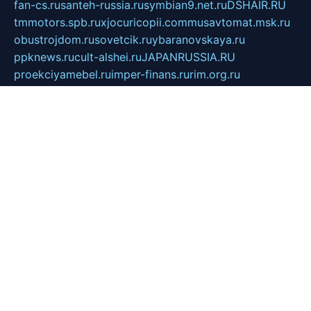
fan-cs.ru
santeh-russia.ru
symbian9.net.ru
DSHAIR.RU
tmmotors.spb.ru
xjocuricopii.com
musavtomat.msk.ru
obustrojdom.ru
sovetcik.ru
ybaranovskaya.ru
ppknews.ru
cult-alshei.ru
JAPANRUSSIA.RU
proekciyamebel.ru
imper-finans.ru
rim.org.ru
glamourai.ru
brassminus.ru
zabor-pro.ru
ftn.pp.ru
dorogoe58.ru
laimengpacker.ru
kuzova-zapchasti.ru
sageerp.ru
taxodrom.ru
dsrazvitie.ru
hardcity.net.ru
ratinghomegames.ru
topservice25.ru
gubernyan.ru
gtglasslined.ru
ii4.ru
tssport.spb.ru
andorra24.com
blackwallstreet.ru
oboimos.ru
optim-doors.com.ru
ikuch.ru
nycr.org.ru
npa21.ru
vremya-ch.spb.ru
desert000.ru
ivtorgi.ru
ifiori.ru
catalog-statei.ru
dcv.org.ru
spetsmaster174.ru
ipkameryhiseeu.ru
dum26.ru
ruspol.spb.ru
fr-opendp.ru
kam-solnyshko.ru
cheyenne-arapaho.ru
sevzapmetal.spb.ru
ted-lapidus.spb.ru
parasite-eliminator.ru
sigma-complete.ru
modernworld.ru
dama-moda.ru