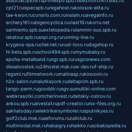
associaciya39.ru
primexpo.spb.ru
bezmorchin.ru
ia2.ru
cpt21.ru
ispecspb.ru
regahost.ru
kolosok-elita.ru
tae-kwon.ru
consrio.com.ru
insiam.ru
avegainfo.ru
archery161.ru
bigencyclica.ru
vlast16.ru
korru.net
sarmiento.spb.su
extelopedia.ru
lammin-suo.spb.ru
iskatour.spb.ru
snpi.org.ru
running-line.ru
krygeva-spa.ru
chel.net.ru
rust-loco.ru
dugshop.ru
hl-beta.spb.ru
school494.spb.ru
mymubaby.ru
epoha-metalband.ru
ngr.spb.ru
rusgosnews.com
dieselvostok.ru
24hostel.msk.ru
w-dev.ru
f-ship.ru
regsmi.ru
filmnetwork.ru
malinasp.ru
kinosvin.ru
h2o-salon.ru
malutkayork.ru
deltaprim.spb.ru
tango-perm.ru
gooddir.ru
sgv.su
multiki-online.com
webkrasotki.com
cherinvest.ru
detskiy-ostrov.ru
ankou.spb.ru
alvesta1.ru
pdf-creator.ru
nix-files.org.ru
sakhatoday.ru
elektrikersymboler.ru
sputnikyes.ru
golf2club.msk.ru
aeforums.ru
zallclub.ru
multimodal.msk.ru
habaigry.ru
haikko.ru
sobakopedia.ru