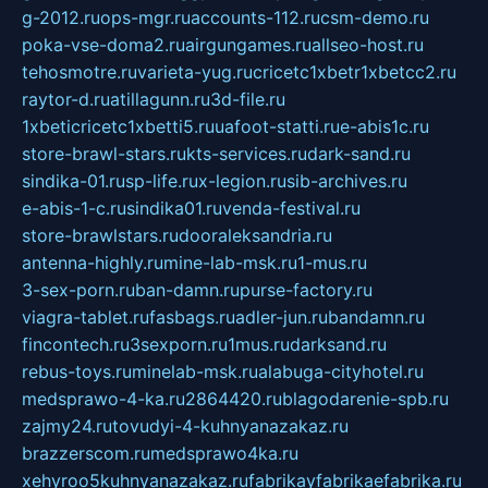
g-2012.ru
ops-mgr.ru
accounts-112.ru
csm-demo.ru
poka-vse-doma2.ru
airgungames.ru
allseo-host.ru
tehosmotre.ru
varieta-yug.ru
cricetc1xbetr1xbetcc2.ru
raytor-d.ru
atillagunn.ru
3d-file.ru
1xbeticricetc1xbetti5.ru
uafoot-statti.ru
e-abis1c.ru
store-brawl-stars.ru
kts-services.ru
dark-sand.ru
sindika-01.ru
sp-life.ru
x-legion.ru
sib-archives.ru
e-abis-1-c.ru
sindika01.ru
venda-festival.ru
store-brawlstars.ru
dooraleksandria.ru
antenna-highly.ru
mine-lab-msk.ru
1-mus.ru
3-sex-porn.ru
ban-damn.ru
purse-factory.ru
viagra-tablet.ru
fasbags.ru
adler-jun.ru
bandamn.ru
fincontech.ru
3sexporn.ru
1mus.ru
darksand.ru
rebus-toys.ru
minelab-msk.ru
alabuga-cityhotel.ru
medsprawo-4-ka.ru
2864420.ru
blagodarenie-spb.ru
zajmy24.ru
tovudyi-4-kuhnyanazakaz.ru
brazzerscom.ru
medsprawo4ka.ru
xehyroo5kuhnyanazakaz.ru
fabrikayfabrikaefabrika.ru