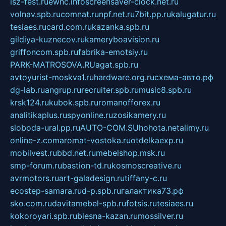
isz-fest.ru
ewnc.info
screensaver-clock.net.ru
volnav.spb.ru
comnat.ru
npf.net.ru
7bit.pp.ru
kalugatur.ru
tesiaes.ru
card.com.ru
kazanka.spb.ru
gildiya-kuznecov.ru
kameryboavision.ru
griffoncom.spb.ru
fabrika-emotsiy.ru
PARK-MATROSOVA.RU
agat.spb.ru
avtoyurist-moskva1.ru
hardware.org.ru
схема-авто.рф
dg-lab.ru
angrup.ru
recruiter.spb.ru
music8.spb.ru
krsk124.ru
kubok.spb.ru
romanofforex.ru
analitikaplus.ru
spyonline.ru
zosikamery.ru
sloboda-ural.pp.ru
AUTO-COM.SU
hohota.net
alimy.ru
online-z.com
aromat-vostoka.ru
otdelkaexp.ru
mobilvest.ru
bbd.net.ru
mebelshop.msk.ru
smp-forum.ru
bastion-td.ru
kosmoscreative.ru
avrmotors.ru
art-galadesign.ru
tiffany-c.ru
ecostep-samara.ru
d-p.spb.ru
галактика73.рф
sko.com.ru
davitamebel-spb.ru
fotsis.ru
tesiaes.ru
kokoroyari.spb.ru
blesna-kazan.ru
mossilver.ru