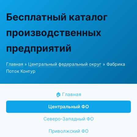
Бесплатный каталог
производственных
предприятий
Главная
»
Центральный федеральный округ
» Фабрика
Поток Контур
🏠 Главная
Центральный ФО
Северо-Западный ФО
Приволжский ФО