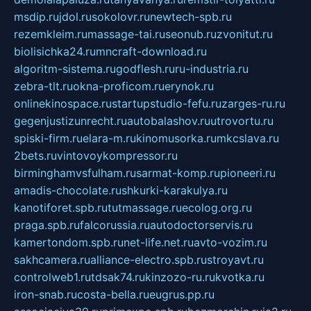
msdip.ru
jdol.ru
sokolovr.ru
newtech-spb.ru
rezemkleim.ru
massage-tai.ru
seonub.ru
zvonitut.ru
biolisichka24.ru
mncraft-download.ru
algoritm-sistema.ru
godflesh.ru
ru-industria.ru
zebra-tlt.ru
okna-proficom.ru
erynok.ru
onlinekinospace.ru
startupstudio-fefu.ru
zarges-ru.ru
gegenjustizunrecht.ru
autobalashov.ru
utrovortu.ru
spiski-firm.ru
elara-m.ru
kinomusorka.ru
mkcslava.ru
2bets.ru
vintovoykompressor.ru
birminghamvsfulham.ru
sarmat-komp.ru
pioneeri.ru
amadis-chocolate.ru
shkurki-karakulya.ru
kanotiforet.spb.ru
tutmassage.ru
ecolog.org.ru
praga.spb.ru
falcorussia.ru
autodoctorservis.ru
kamertondom.spb.ru
net-life.net.ru
avto-vozim.ru
sakhcamera.ru
alliance-electro.spb.ru
stroyavt.ru
controlweb1.ru
tdsak74.ru
kinzozo-ru.ru
kvotka.ru
iron-snab.ru
costa-bella.ru
eugrus.pp.ru