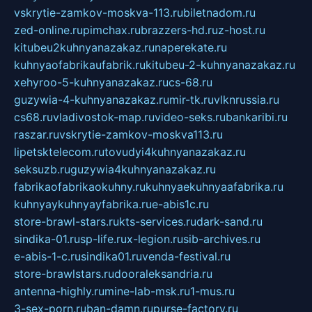
vskrytie-zamkov-moskva-113.ru
biletnadom.ru
zed-online.ru
pimchax.ru
brazzers-hd.ru
z-host.ru
kitubeu2kuhnyanazakaz.ru
naperekate.ru
kuhnyaofabrikaufabrik.ru
kitubeu-2-kuhnyanazakaz.ru
xehyroo-5-kuhnyanazakaz.ru
cs-68.ru
guzywia-4-kuhnyanazakaz.ru
mir-tk.ru
vlknrussia.ru
cs68.ru
vladivostok-map.ru
video-seks.ru
bankaribi.ru
raszar.ru
vskrytie-zamkov-moskva113.ru
lipetsktelecom.ru
tovudyi4kuhnyanazakaz.ru
seksuzb.ru
guzywia4kuhnyanazakaz.ru
fabrikaofabrikaokuhny.ru
kuhnyaekuhnyaafabrika.ru
kuhnyaykuhnyayfabrika.ru
e-abis1c.ru
store-brawl-stars.ru
kts-services.ru
dark-sand.ru
sindika-01.ru
sp-life.ru
x-legion.ru
sib-archives.ru
e-abis-1-c.ru
sindika01.ru
venda-festival.ru
store-brawlstars.ru
dooraleksandria.ru
antenna-highly.ru
mine-lab-msk.ru
1-mus.ru
3-sex-porn.ru
ban-damn.ru
purse-factory.ru